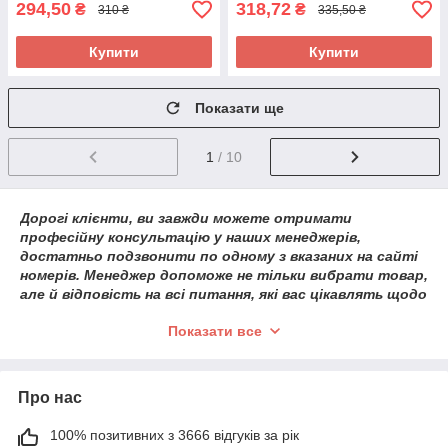
294,50
318,72
₴
₴
310 ₴
335,50 ₴
Купити
Купити
Показати ще
1
/ 10
Дорогі клієнти, ви завжди можете отримати
професійну консультацію у наших менеджерів,
достатньо подзвонити по одному з вказаних на сайті
номерів. Менеджер допоможе не тільки вибрати товар,
але й відповість на всі питання, які вас цікавлять щодо
роботи магазину, за часом доставки і за способом
Показати все
оплати.
Щоб дізнатися докладнішу інформацію про оплату і
доставку, перейдіть за посиланням:
Умови доставки і
Про нас
оплати.
100% позитивних з 3666 відгуків за рік