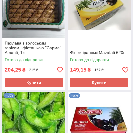
Пахлава з волоським
горіхом,і фісташкою "Сарма"
Amanti, 1кг
Фініки іранські Mazafati 620г
Готово до відправки
Готово до відправки
204,25
149,15
₴
₴
215 ₴
157 ₴
Купити
Купити
–5%
–5%