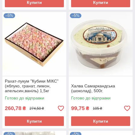
Купити
Купити
–5%
–5%
Рахат-лукум "Кубики МІКС"
(яблуко, гранат, лимон,
Халва Самаркандська
апельсин,ваніль) 1,5кг
(шоколад), 500г.
Готово до відправки
Готово до відправки
260,78
99,75
₴
₴
274,50 ₴
105 ₴
Купити
Купити
–5%
–5%