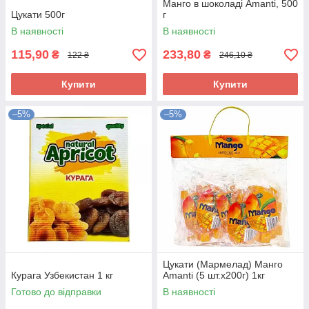
Манго в шоколаді Amanti, 500
Цукати 500г
г
В наявності
В наявності
115,90
233,80
₴
₴
122 ₴
246,10 ₴
Купити
Купити
–5%
–5%
Цукати (Мармелад) Манго
Курага Узбекистан 1 кг
Amanti (5 шт.х200г) 1кг
Готово до відправки
В наявності