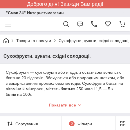
Доброго дня! Завжди Вам раді!
"Смак 24" Интернет-магазин
Товари та послуги
Сухофрукти, цукати, східні солодощі,
Сухофрукти, цукати, східні солодощі,
Сухофрукти — сухі фрукти або ягоди, з остатньою вологістю
близько 20 відсотків. Збочуються або природним шляхом, або
з використанням промислових методів. Сухофрукти багаті на
вітаміни й мінерали, містять близько 250 ккал і 1,5 — 5 к
білків на 100г.
Цінність сухофруктів
Показати все
Цінність сухофруктів для організму сьогодні відома кожній
людині. Під цим терміном потрапляють такі фрукти і ягоди,
Сортування
0
Фільтри
як: