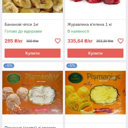
Бананові чіпси 1кг
Журавлина в'ялена 1 кг
Готово до відправки
В наявності
285
335,64
₴/кг
₴/кг
300 ₴/кг
353,30 ₴/кг
Купити
Купити
–5%
–5%
Пишання (халва) зі смаком