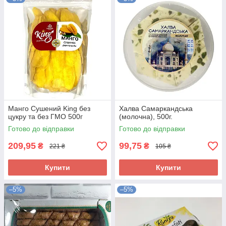
Манго Сушений King без
Халва Самаркандська
цукру та без ГМО 500г
(молочна), 500г.
Готово до відправки
Готово до відправки
209,95
99,75
₴
₴
221 ₴
105 ₴
Купити
Купити
–5%
–5%