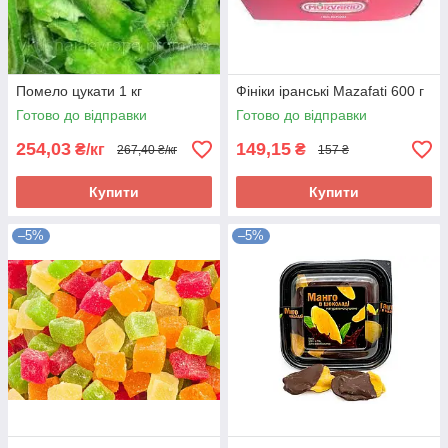
Помело цукати 1 кг
Фініки іранські Mazafati 600 г
Готово до відправки
Готово до відправки
254,03
149,15
₴/кг
₴
267,40 ₴/кг
157 ₴
Купити
Купити
–5%
–5%