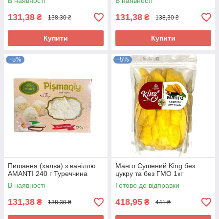
В наявності
В наявності
131,38
131,38
₴
₴
138,30 ₴
138,30 ₴
Купити
Купити
–5%
–5%
Пишання (халва) з ваніллю
Манго Сушений King без
AMANTI 240 г Туреччина
цукру та без ГМО 1кг
В наявності
Готово до відправки
131,38
418,95
₴
₴
138,30 ₴
441 ₴