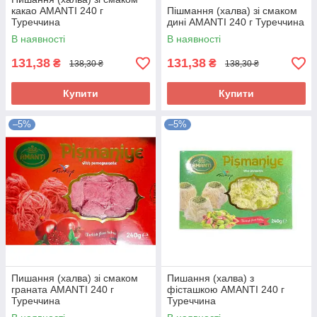
какао AMANTI 240 г
Пішмання (халва) зі смаком
Туреччина
дині AMANTI 240 г Туреччина
В наявності
В наявності
131,38
131,38
₴
₴
138,30 ₴
138,30 ₴
Купити
Купити
–5%
–5%
Пишання (халва) зі смаком
Пишання (халва) з
граната AMANTI 240 г
фісташкою AMANTI 240 г
Туреччина
Туреччина