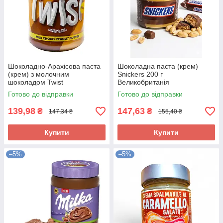
Шоколадно-Арахісова паста
Шоколадна паста (крем)
(крем) з молочним
Snickers 200 г
шоколадом Twist
Великобританія
Smoothfields 350 г Іспанія
Готово до відправки
Готово до відправки
139,98
147,63
₴
₴
147,34 ₴
155,40 ₴
Купити
Купити
–5%
–5%