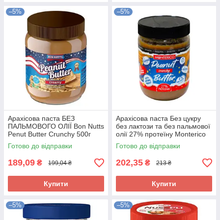
–5%
–5%
Арахісова паста БЕЗ
Арахісова паста Без цукру
ПАЛЬМОВОГО ОЛІЇ Bon Nutts
без лактози та без пальмової
Penut Butter Crunchy 500г
олії 27% протеїну Monterico
Франція
Crunchy Peanut Butter 500г
Готово до відправки
Готово до відправки
Іспанія
189,09
202,35
₴
₴
199,04 ₴
213 ₴
Купити
Купити
–5%
–5%