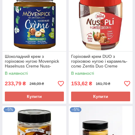
Шоколадний крем з
Горіховий крем DUO з
горіховою нугою Movenpick
горіховою нугою і карамель-
Haselnuss Creme Nuss-
солю Zentis Duo Creme
Nougat 300г Німеччина
Nusspli Salted Caramel MIX
В наявності
В наявності
300 г Німеччина
233,79
153,62
₴
₴
246,09 ₴
161,70 ₴
Купити
Купити
–5%
–5%