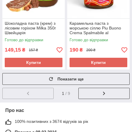
Шоколадна паста (крем) з
Карамельна паста з
лісовим горіхом Milka 350г
морською сіллю Piu Buono
Швейцарія
Crema Spalmabile al
Caramello Salato 200г Італія
Готово до відправки
Готово до відправки
149,15
190
₴
₴
157 ₴
200 ₴
Купити
Купити
Показати ще
1
/ 9
Про нас
100% позитивних з 3674 відгуків за рік
Працює з 09.02.2016