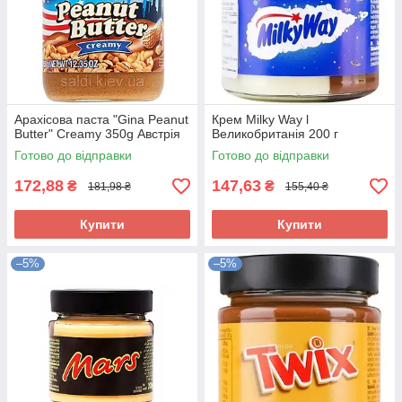
Арахісова паста "Gina Peanut
Крем Milky Way l
Butter" Creamy 350g Австрія
Великобританія 200 г
Готово до відправки
Готово до відправки
172,88
147,63
₴
₴
181,98 ₴
155,40 ₴
Купити
Купити
–5%
–5%