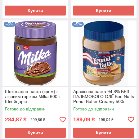
Купити
Купити
–5%
–5%
Шоколадна паста (крем) з
Арахісова паста 94.8% БЕЗ
лісовим горіхом Milka 600 г
ПАЛЬМОВОГО ОЛІЇ Bon Nutts
Швейцарія
Penut Butter Creamy 500г
Франція
Готово до відправки
Готово до відправки
284,87
189,09
₴
₴
299,86 ₴
199,04 ₴
Купити
Купити