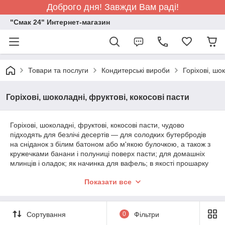
Доброго дня! Завжди Вам раді!
"Смак 24" Интернет-магазин
Товари та послуги
Кондитерські вироби
Горіхові, шо
Горіхові, шоколадні, фруктові, кокосові пасти
Горіхові, шоколадні, фруктові, кокосові пасти, чудово
підходять для безлічі десертів — для солодких бутербродів
на сніданок з білим батоном або м'якою булочкою, а також з
кружечками банани і полуниці поверх пасти; для домашніх
млинців і оладок; як начинка для вафель; в якості прошарку
для тортів і для багато чого іншого.
Показати все
Сортування
0
Фільтри