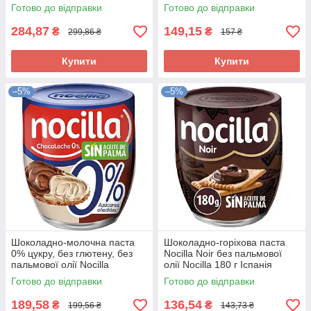
Готово до відправки
Готово до відправки
284,87
149,15
₴
₴
299,86 ₴
157 ₴
Купити
Купити
–5%
–5%
Шоколадно-молочна паста
Шоколадно-горіхова паста
0% цукру, без глютену, без
Nocilla Noir без пальмової
пальмової олії Nocilla
олії Nocilla 180 г Іспанія
Duo190г Іспанія
Готово до відправки
Готово до відправки
189,58
136,54
₴
₴
199,56 ₴
143,73 ₴