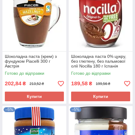
Шоколадна паста (крем) з
Шоколадна паста 0% цукру,
фундуком Piacelli 300 г
без глютену, без пальмової
Австрія
олії Nocilla 180 г Іспанія
Готово до відправки
Готово до відправки
202,84
189,58
₴
₴
213,52 ₴
199,56 ₴
Купити
Купити
–5%
–5%