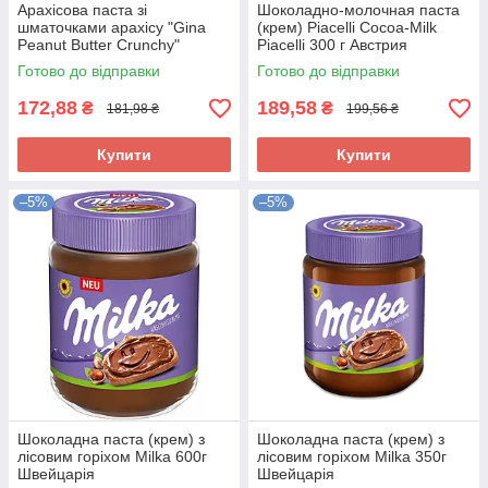
Арахісова паста зі
Шоколадно-молочная паста
шматочками арахісу "Gina
(крем) Piacelli Cocoa-Milk
Peanut Butter Crunchy"
Piacelli 300 г Австрия
Creamy 350g Австрія
Готово до відправки
Готово до відправки
172,88
189,58
₴
₴
181,98 ₴
199,56 ₴
Купити
Купити
–5%
–5%
Шоколадна паста (крем) з
Шоколадна паста (крем) з
лісовим горіхом Milka 600г
лісовим горіхом Milka 350г
Швейцарія
Швейцарія