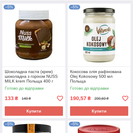
–5%
–5%
Шоколадна паста (крем)
Кокосова олія рафінована
шоколадна з горіхом NUSS
Olej Kokosowy 500 мл
MILK krem Польща 400 г
Польща
Готово до відправки
Готово до відправки
133
190,57
₴
₴
140 ₴
200,60 ₴
Купити
Купити
–5%
–5%