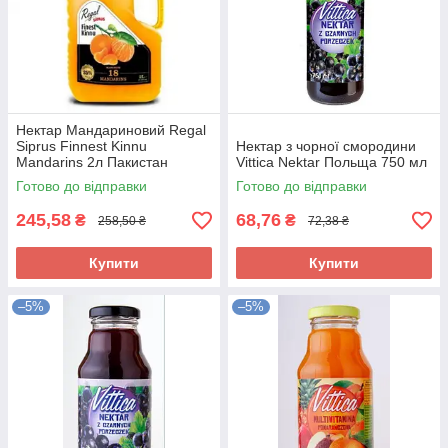
Нектар Мандариновий Regal
Siprus Finnest Kinnu
Нектар з чорної смородини
Mandarins 2л Пакистан
Vittica Nektar Польща 750 мл
Готово до відправки
Готово до відправки
245,58
68,76
₴
₴
258,50 ₴
72,38 ₴
Купити
Купити
–5%
–5%