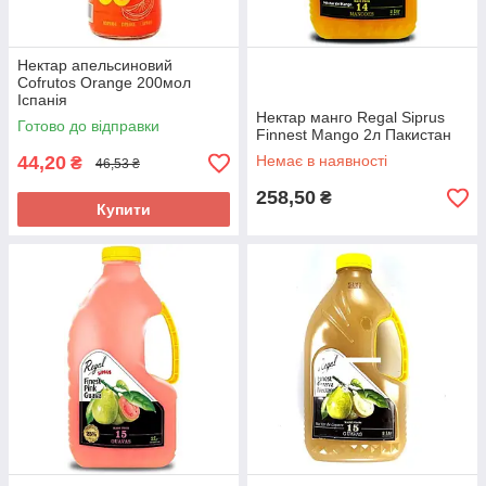
Нектар апельсиновий
Cofrutos Orange 200мол
Іспанія
Нектар манго Regal Siprus
Готово до відправки
Finnest Mango 2л Пакистан
44,20
Немає в наявності
₴
46,53 ₴
258,50
₴
Купити