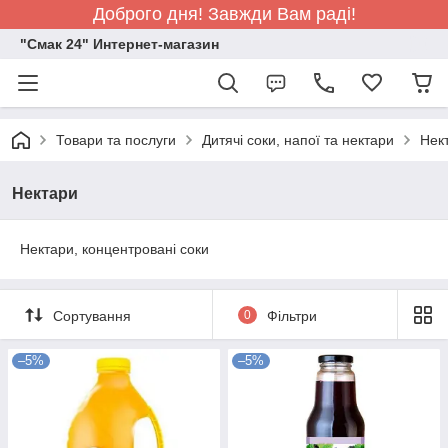
Доброго дня! Завжди Вам раді!
"Смак 24" Интернет-магазин
Товари та послуги
Дитячі соки, напої та нектари
Нек
Нектари
Нектари, концентровані соки
Сортування
0
Фільтри
–5%
–5%