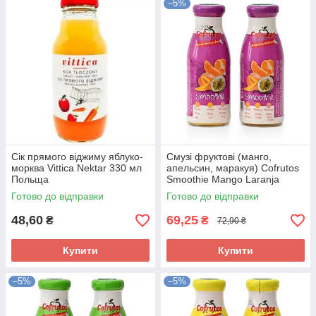
–5%
Сік прямого віджиму яблуко-
Смузі фруктові (манго,
морква Vittica Nektar 330 мл
апельсин, маракуя) Cofrutos
Польща
Smoothie Mango Laranja
Maracuya 250мол Іспанія
Готово до відправки
Готово до відправки
48,60
69,25
₴
₴
72,90 ₴
Купити
Купити
–5%
–5%