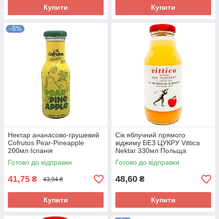
Купити
Купити
–5%
Нектар ананасово-грушевий
Сік яблучний прямого
Cofrutos Pear-Pineapple
віджиму БЕЗ ЦУКРУ Vittica
200мл Іспанія
Nektar 330мл Польща
Готово до відправки
Готово до відправки
41,75
48,60
₴
₴
43,94 ₴
Купити
Купити