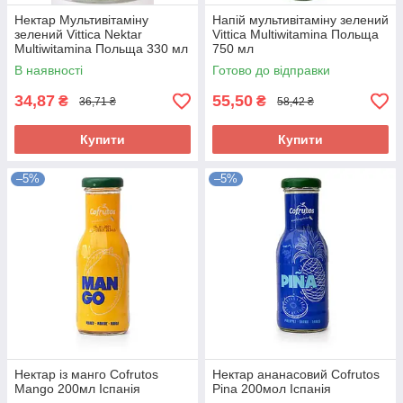
Нектар Мультивітаміну
Напій мультивітаміну зелений
зелений Vittica Nektar
Vittica Multiwitamina Польща
Multiwitamina Польща 330 мл
750 мл
В наявності
Готово до відправки
34,87
55,50
₴
₴
36,71 ₴
58,42 ₴
Купити
Купити
–5%
–5%
Нектар із манго Cofrutos
Нектар ананасовий Cofrutos
Mango 200мл Іспанія
Pina 200мол Іспанія