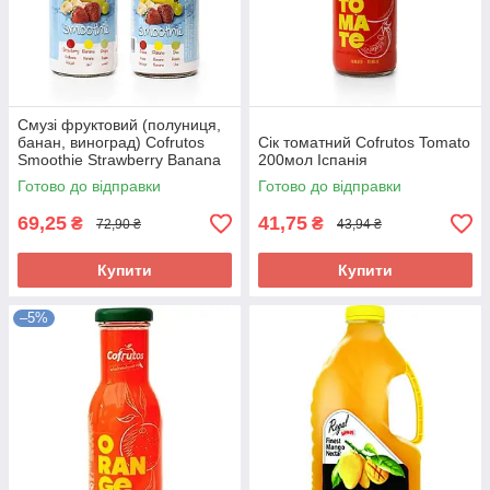
Смузі фруктовий (полуниця,
банан, виноград) Cofrutos
Сік томатний Cofrutos Tomato
Smoothie Strawberry Banana
200мол Іспанія
Grape 250мл Іспанія
Готово до відправки
Готово до відправки
69,25
41,75
₴
₴
72,90 ₴
43,94 ₴
Купити
Купити
–5%