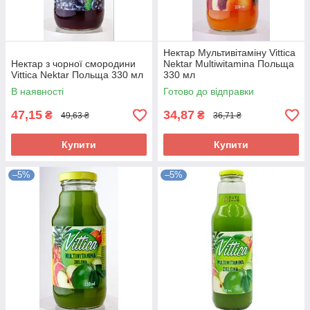
Нектар Мультивітаміну Vittica
Нектар з чорної смородини
Nektar Multiwitamina Польща
Vittica Nektar Польща 330 мл
330 мл
В наявності
Готово до відправки
47,15
34,87
₴
₴
49,63 ₴
36,71 ₴
Купити
Купити
–5%
–5%