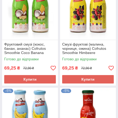
Фруктовий смузі (кокос,
Смузі фруктові (малина,
банан, ананас) Cofrutos
чорниця, ожина) Cofrutos
Smoothie Coco Banana
Smoothie Himbeere
Pinapple 250мл Іспанія
Heidelbeere Brombeer 250мл
Готово до відправки
Готово до відправки
Іспанія
69,25
69,25
₴
₴
72,90 ₴
72,90 ₴
Купити
Купити
–5%
–5%