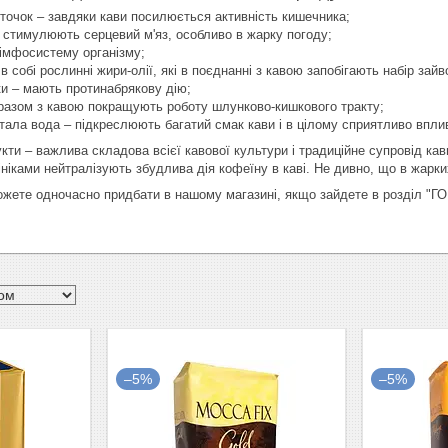
сточок – завдяки кави посилюється активність кишечника;
- стимулюють серцевий м'яз, особливо в жарку погоду;
імфосистему організму;
 в собі рослинні жири-олії, які в поєднанні з кавою запобігають набір зайв
ки – мають протинабрякову дію;
– разом з кавою покращують роботу шлунково-кишкового тракту;
тала вода – підкреслюють багатий смак кави і в цілому сприятливо впли
ти – важлива складова всієї кавової культури і традиційне супровід кави
ініками нейтралізують збудлива дія кофеїну в каві. Не дивно, що в жарки
можете одночасно придбати в нашому магазині, якщо зайдете в розділ 
–5%
–5%