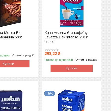
на Mocca Fix
Кава мелена без кофеїну
імеччина 500г
Lavazza Dek Intenso 250 г
Італія
308,65 ₴
293,22 ₴
дправки
Оптом і в роздріб
Готово до відправки
Оптом і в роздріб
Купити
Купити
–5%