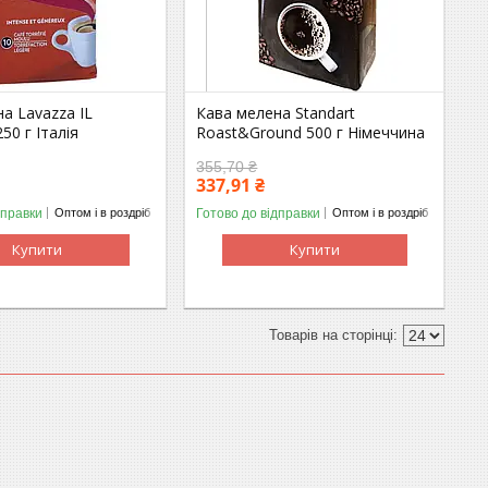
а Lavazza IL
Кава мелена Standart
0 г Італія
Roast&Ground 500 г Німеччина
355,70 ₴
337,91 ₴
дправки
Готово до відправки
Оптом і в роздріб
Оптом і в роздріб
Купити
Купити