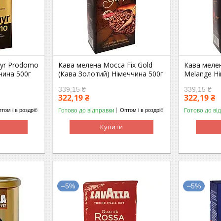
ayr Prodomo
Кава мелена Mocca Fix Gold
Кава меле
чина 500г
(Кава Золотий) Німеччина 500г
Melange Н
339,15 ₴
339,15 ₴
322,19 ₴
322,19 ₴
Готово до відправки
Готово до ві
том і в роздріб
Оптом і в роздріб
Купити
–5%
–5%