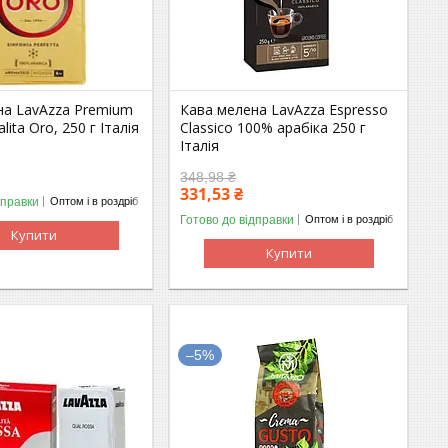
на LavAzza Premium
Кава мелена LavAzza Espresso
lita Oro, 250 г Італія
Classico 100% арабіка 250 г
Італія
348,98 ₴
331,53 ₴
дправки
Оптом і в роздріб
Готово до відправки
Оптом і в роздріб
Купити
Купити
–5%