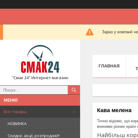
Зараз у компанії н
ГЛАВНАЯ
"Смак 24" Интернет-магазин
Кава мелена
Все товары
Точно відомо, що кор
НОВИНКА
вченими різних країн 
Найбільш кори
Скидки, акції, розпродажі!!