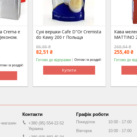
a Crema e
Сухі вершки Cafe D"Or Cremista
Кава мелен
 (економ.
do Kawy 200 г Польща
MATTINO 25
86,86 ₴
268,84 ₴
82,51 ₴
255,40 ₴
Готово до відправки
Готово до ві
Оптом і в роздріб
том і в роздріб
Купити
Графік роботи
Понеділок
10:00
17:00
т-магазин
+380 (95) 554-22-52
Украина
Вівторок
10:00
17:00