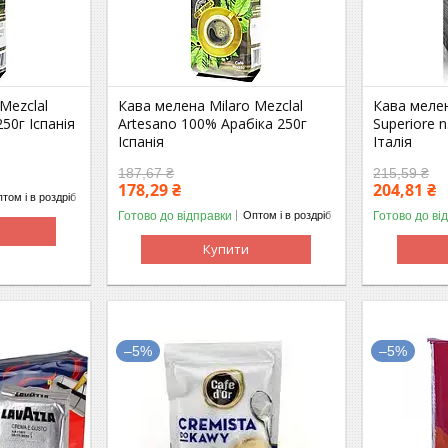
Mezclal
Кава мелена Milaro Mezclal
Кава мелен
50г Іспанія
Artesano 100% Арабіка 250г
Superiore n
Іспанія
Італія
187,67 ₴
215,59 ₴
178,29 ₴
204,81 ₴
том і в роздріб
Готово до відправки
Готово до ві
Оптом і в роздріб
Купити
–5%
–5%