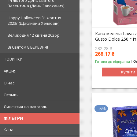
14 лютого День Святого
Валентина (День Закоханих)
Happy Halloween 31 жовтня
2023г (Щасливий Хелловін)
Кава мелена Lavazz
Великодня 12 квітня 2026 р
Gusto Dolce 250 г Іт
Зi Святом 8 БЕРЕЗНЯ!
282,28 ₴
268,17 ₴
НОВИНКИ
Готово до відправки
Оп
АКЦИЯ
Купити
О нас
Отзывы
Лицензия на алкоголь
–5%
ФІЛЬТРИ
Кава