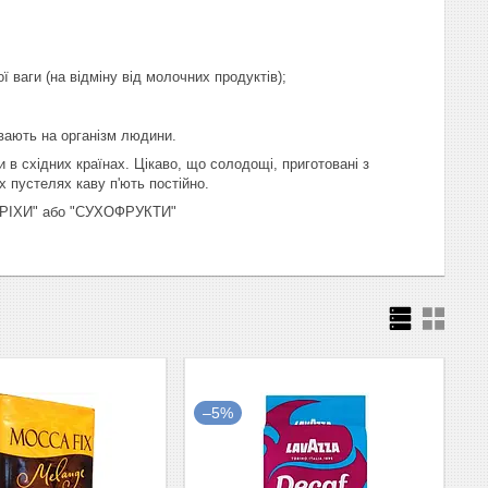
ої ваги (на відміну від молочних продуктів);
вають на організм людини.
 в східних країнах. Цікаво, що солодощі, приготовані з
х пустелях каву п'ють постійно.
"ГОРІХИ" або "СУХОФРУКТИ"
–5%