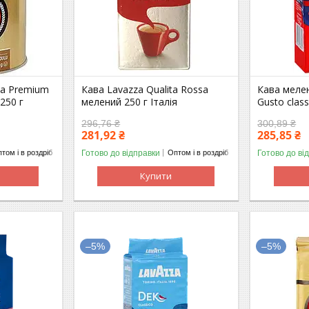
za Premium
Кава Lavazza Qualita Rossa
Кава меле
 250 г
мелений 250 г Італія
Gusto class
296,76 ₴
300,89 ₴
281,92 ₴
285,85 ₴
Готово до відправки
Готово до ві
том і в роздріб
Оптом і в роздріб
Купити
–5%
–5%