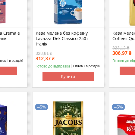
a Crema e
Кава мелена без кофеїну
Кава меле
алія
Lavazza Dek Classico 250 г
Coffees Qua
Італія
323,12 ₴
306,97 ₴
328,81 ₴
312,37 ₴
Готово до ві
том і в роздріб
Готово до відправки
Оптом і в роздріб
Купити
–5%
–5%