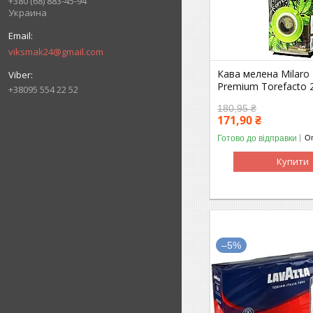
+380 (68) 883-45-94
Украина
viksmak24@gmail.com
Кава мелена Milaro 
Premium Torefacto 2
+38095 554 22 52
180,95 ₴
171,90 ₴
Готово до відправки
Оп
Купити
–5%