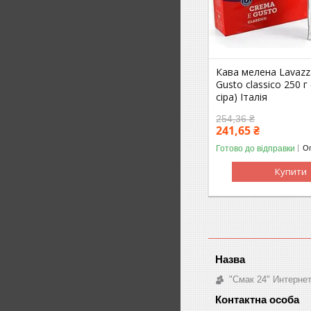
Кава мелена Lavazz
Gusto classico 250 г
сіра) Італія
254,36 ₴
241,65 ₴
Готово до відправки
Оп
Купити
"Смак 24" Интерне