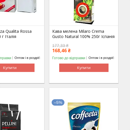
za Qualita Rossa
Кава мелена Milaro Crema
 г Італія
Gusto Natural 100% 250г Іспанія
177,33 ₴
168,46 ₴
дправки
Готово до відправки
Оптом і в роздріб
Оптом і в роздріб
Купити
Купити
–5%