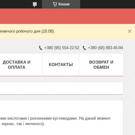
Кошик
лижчого робочого дня (10.08).
+380 (95) 554-22-52
+380 (68) 883-45-94
ДОСТАВКА И
ВОЗВРАТ И
КОНТАКТЫ
ОПЛАТА
ОБМЕН
чними кислотами і розчинними вуглеводами. На даний момент
 зернах, так і меленого).