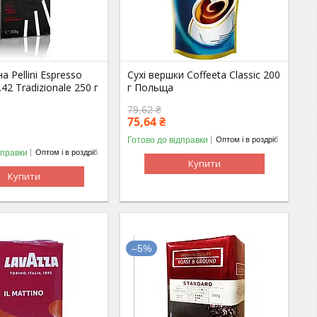
а Pellini Espresso
Сухі вершки Coffeeta Classic 200
.42 Tradizionale 250 г
г Польща
79,62 ₴
75,64 ₴
Готово до відправки
Оптом і в роздріб
дправки
Оптом і в роздріб
Купити
Купити
–5%