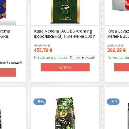
Crema
Кава мелена JACOBS Kronung
Кава Lavaz
біка
(королівський) Німеччина 500 г
мелена 250
479,78 ₴
280,73 ₴
455,79 ₴
266,69 ₴
Готово до відправки
Готово до ві
Оптом і в роздріб
том і в роздріб
Купити
–5%
–5%