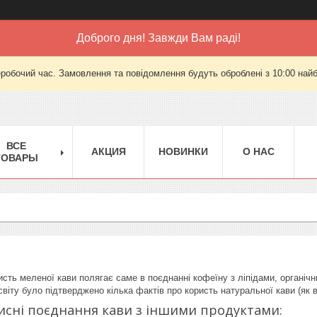
Доброго дня! Завжди Вам раді!
еробочий час. Замовлення та повідомлення будуть оброблені з 10:00 найб
ВСЕ
АКЦИЯ
НОВИНКИ
О НАС
ТОВАРЫ
исть меленої кави полягає саме в поєднанні кофеїну з ліпідами, органі
світу було підтверджено кілька фактів про користь натуральної кави (як в
сні поєднання кави з іншими продуктами: