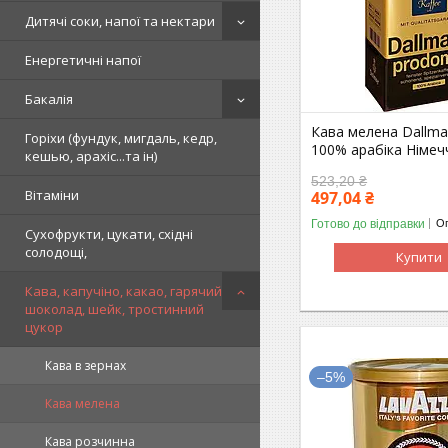
Дитячі соки, напої та нектари
Енергетичні напої
Бакалія
Кава мелена Dallm
Горіхи (фундук, мигдаль, кедр,
100% арабіка Німеч
кешью, арахіс...та ін)
523,20 ₴
Вітаміни
497,04 ₴
Готово до відправки
Оп
Сухофрукти, цукати, східні
солодощі,
Купити
Кава, капучіно, какао, гарячий
шоколад, шейк, тростинний
цукор
Кава в зернах
–5%
Кава мелена
Кава розчинна