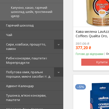
Капучіно, какао, гарячий
шоколад, шейк, тростинний
цукор
Гарячий шоколад
Кава мелена LavAz
Чай
Coffees Qualita Oro,
397,06 ₴
Сири, ковбаси, прошутто,
377,20 ₴
хамон
Готово до відправки
Оп
Рибні консерви, паштети і
Купити
Морепродукти
Побутова хімія, пральні
порошки, миючі засоби і т. д.
Адвент-Календар
–5%
Тушонка, м'ясні консерви,
паштети