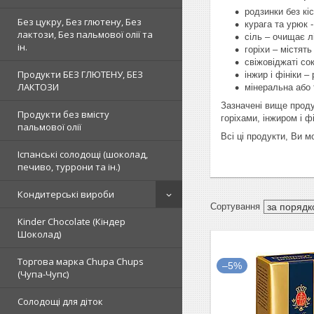
родзинки без кі
Без цукру, Без глютену, Без
курага та урюк 
лактози, Без пальмової олії та
сіль – очищає л
ін.
горіхи – містять
свіжовіджаті со
Продукти БЕЗ ГЛЮТЕНУ, БЕЗ
інжир і фініки 
ЛАКТОЗИ
мінеральна або 
Зазначені вище продук
Продукти без вмісту
горіхами, інжиром і ф
пальмової олії
Всі ці продукти, Ви 
Іспанські солодощі (шоколад,
печиво, туррони та ін.)
Кондитерські вироби
Kinder Chocolate (Кіндер
Шоколад)
Торгова марка Chupa Chups
–5%
(Чупа-Чупс)
Солодощі для діток