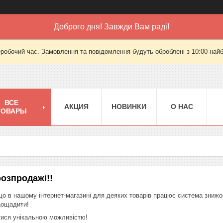
Доброго дня! Завжди Вам раді!
еробочий час. Замовлення та повідомлення будуть оброблені з 10:00 найб
ВСЕ
АКЦИЯ
НОВИНКИ
О НАС
ТОВАРЫ
розпродажі!!
що в нашому інтернет-магазині для деяких товарів працює система знижок
аощадити!
тися унікальною можливістю!