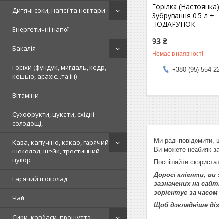
Горілка (Настоянка
Дитячі соки, напої та нектари
Зубрування 0.5 л +
ПОДАРУНОК
Енергетичні напої
93 ₴
Бакалія
Немає в наявності
Горіхи (фундук, мигдаль, кедр,
+380 (95) 554-2
кешью, арахіс...та ін)
Вітаміни
Сухофрукти, цукати, східні
солодощі,
Ми раді повідомити, 
Кава, капучіно, какао, гарячий
Ви можете неабияк з
шоколад, шейк, тростинний
цукор
Поспішайте скориста
Дорогі клієнти, в
Гарячий шоколад
зазначених на сайт
зорієнтує за часом
Чай
Щоб докладніше ді
Сири, ковбаси, прошутто,