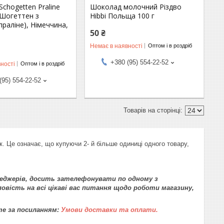
chogetten Praline
Шоколад молочний Різдво
(Шогеттен з
Hibbi Польща 100 г
праліне), Німеччина,
50 ₴
Немає в наявності
Оптом і в роздріб
+380 (95) 554-22-52
ності
Оптом і в роздріб
(95) 554-22-52
. Це означає, що купуючи 2- й більше одиниці одного товару,
еджерів, досить зателефонувати по одному з
повість на всі цікаві вас питання щодо роботи магазину,
те за посиланням:
Умови доставки та оплати.