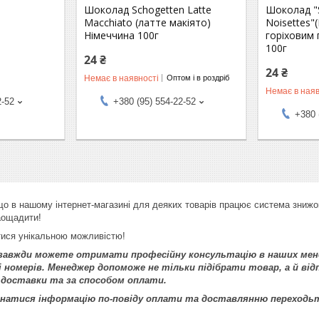
)
Шоколад Schogetten Latte
Шоколад "S
Macchiato (латте макіято)
Noisettes"
Німеччина 100г
горіховим 
100г
24 ₴
24 ₴
Немає в наявності
Оптом і в роздріб
Немає в наяв
2-52
+380 (95) 554-22-52
+380 
що в нашому інтернет-магазині для деяких товарів працює система знижок
аощадити!
тися унікальною можливістю!
и завжди можете отримати професійну консультацію в наших мен
і номерів. Менеджер допоможе не тільки підібрати товар, а й від
 доставки та за способом оплати.
знатися інформацію по-повіду оплати та доставлянню переходь