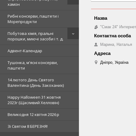
хамон
Рибні консерви, паштети і
Морепродукти
"Смак 24" Интерне
Побутова хімія, пральні
порошки, миючі засоби і т. д.
Марина, Наталья
Адвент-Календар
Тушонка, м'ясні консерви,
Дніпро, Україна
паштети
14 лютого День Святого
Валентина (День Закоханих)
Happy Halloween 31 жовтня
2023г (Щасливий Хелловін)
Великодня 12 квітня 2026 р
Зi Святом 8 БЕРЕЗНЯ!