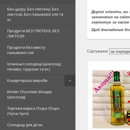
Без цукру, Без глютену, Без
Дорогі клієнти, в
лактози, Без пальмової олії та
зазначених на сайт
ін.
зорієнтує за часом
Щоб докладніше ді
Продукти БЕЗ ГЛЮТЕНУ, БЕЗ
ЛАКТОЗИ
Продукти без вмісту
пальмової олії
Іспанські солодощі (шоколад,
печиво, туррони та ін.)
Кондитерські вироби
Kinder Chocolate (Кіндер
Шоколад)
Торгова марка Chupa Chups
(Чупа-Чупс)
Солодощі для діток