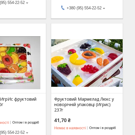
(95) 554-22-52
+380 (95) 554-22-52
ИгрИс фруктовий
Фруктовий Мармелад Люкс у
0г
новорічній упаковці (Игрис)
237г
41,70 ₴
ності
Оптом і в роздріб
Немає в наявності
Оптом і в роздріб
(95) 554-22-52