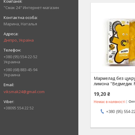
"Смак 24" Интернет-магазин
Марина, Наталья
Дніпро, Україна
+380 (95) 554-22-52
Украина
+380 (68) 883-45-94
Украина
Мармелад без цукру
лимона "Ведмедик 
viksmak24@gmail.com
19,20 ₴
Немає в наявності
Опто
+38095 554 22 52
+380 (95) 554-2