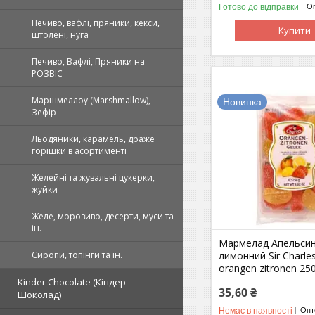
Готово до відправки
Оп
Печиво, вафлі, пряники, кекси,
Купити
штолені, нуга
Печиво, Вафлі, Пряники на
РОЗВІС
Маршмеллоу (Marshmallow),
Новинка
Зефір
Льодяники, карамель, драже
горішки в асортименті
Желейні та жувальні цукерки,
жуйки
Желе, морозиво, десерти, муси та
ін.
Мармелад Апельси
лимонний Sir Charle
Сиропи, топінги та ін.
orangen zitronen 250
Kinder Chocolate (Кіндер
35,60 ₴
Шоколад)
Немає в наявності
Опто