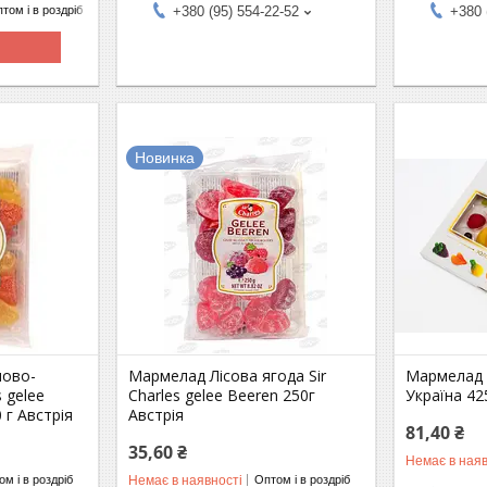
+380 (95) 554-22-52
+380 
том і в роздріб
Новинка
ново-
Мармелад Лісова ягода Sir
Мармелад 
s gelee
Charles gelee Beeren 250г
Україна 42
 г Австрія
Австрія
81,40 ₴
35,60 ₴
Немає в наяв
Немає в наявності
м і в роздріб
Оптом і в роздріб