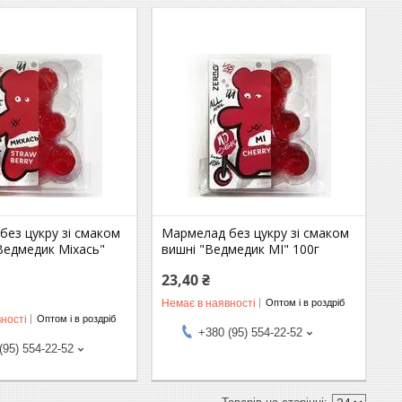
ез цукру зі смаком
Мармелад без цукру зі смаком
Ведмедик Міхась"
вишні "Ведмедик MI" 100г
23,40 ₴
Немає в наявності
Оптом і в роздріб
ності
Оптом і в роздріб
+380 (95) 554-22-52
(95) 554-22-52