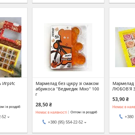
 ИгрИс
Мармелад без цукру зі смаком
Мармелад 
абрикоса "Ведмедик Mixo" 100
ЛЮБОВ'Я 3
г
53,90 ₴
28,50 ₴
Немає в наяв
м і в роздріб
Немає в наявності
Оптом і в роздріб
2-52
+380 
+380 (95) 554-22-52