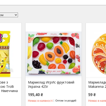
ове з
Мармелад ИгрИс фруктовий
Мармеладн
ю Trolli
Україна 425г
Makarena 
 Німеччина
195,40 ₴
59 ₴
Немає в наявності
Немає в наяв
Оптом і в роздріб