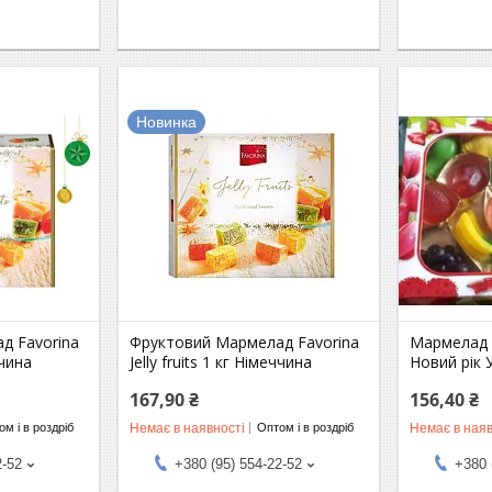
Новинка
д Favorina
Фруктовий Мармелад Favorina
Мармелад 
ччина
Jelly fruits 1 кг Німеччина
Новий рік 
167,90 ₴
156,40 ₴
Немає в наявності
Немає в наяв
м і в роздріб
Оптом і в роздріб
2-52
+380 (95) 554-22-52
+380 