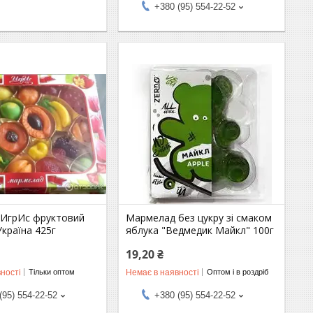
+380 (95) 554-22-52
ИгрИс фруктовий
Мармелад без цукру зі смаком
Україна 425г
яблука "Ведмедик Майкл" 100г
19,20 ₴
ності
Немає в наявності
Тільки оптом
Оптом і в роздріб
(95) 554-22-52
+380 (95) 554-22-52