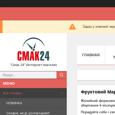
Зараз у компанії не
ГЛАВНАЯ
"Смак 24" Интернет-магазин
Фруктовий Мар
Все товары
Желейний формовий 
НОВИНКА
зберігання 6 місяц
Порадуйте себе і св
Скидки, акції, розпродажі!!