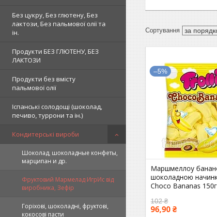
Без цукру, Без глютену, Без
лактози, Без пальмової олії та
ін.
Продукти БЕЗ ГЛЮТЕНУ, БЕЗ
ЛАКТОЗИ
–5%
Продукти без вмісту
пальмової олії
Іспанські солодощі (шоколад,
печиво, туррони та ін.)
Кондитерські вироби
Шоколад, шоколадные конфеты,
марципан и др.
Маршмеллоу банан
шоколадною начинко
Фруктовий Мармелад ИгрИс від
Choco Bananas 150г
виробника, Зефір
102 ₴
Горіхові, шоколадні, фруктові,
96,90 ₴
кокосові пасти