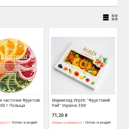
і часточки Фруктові
Мармелад ИгрИс "Фруктовий
200 г Польща
Рай" Україна 330г
71,20 ₴
ності
Немає в наявності
Оптом і в роздріб
Оптом і в роздріб