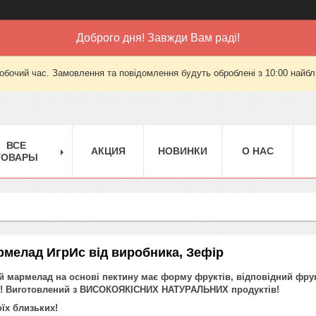
Доброго дня! Завжди Вам раді!
робочий час. Замовлення та повідомлення будуть оброблені з 10:00 найбли
ВСЕ
АКЦИЯ
НОВИНКИ
О НАС
ТОВАРЫ
мелад ИгрИс від виробника, Зефір
мармелад на основі пектину має форму фруктів, відповідний фрукту
ів! Виготовлений з ВИСОКОЯКІСНИХ НАТУРАЛЬНИХ продуктів!
оїх близьких!