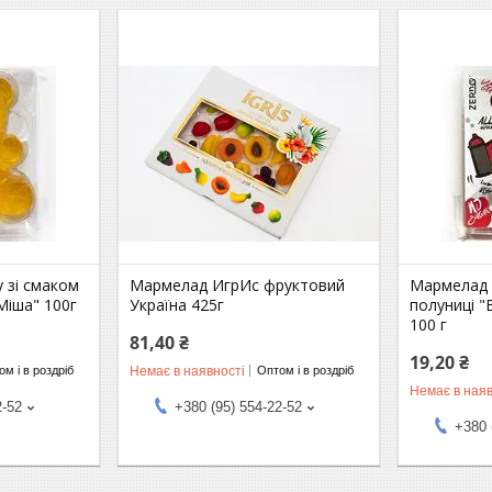
 зі смаком
Мармелад ИгрИс фруктовий
Мармелад б
Міша" 100г
Україна 425г
полуниці "
100 г
81,40 ₴
19,20 ₴
Немає в наявності
м і в роздріб
Оптом і в роздріб
Немає в наяв
2-52
+380 (95) 554-22-52
+380 