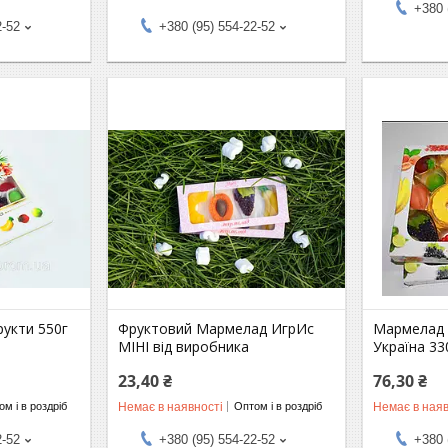
+380 
2-52
+380 (95) 554-22-52
укти 550г
Фруктовий Мармелад ИгрИс
Мармелад 
МІНІ від виробника
Україна 33
23,40 ₴
76,30 ₴
Немає в наявності
Немає в наяв
м і в роздріб
Оптом і в роздріб
2-52
+380 (95) 554-22-52
+380 