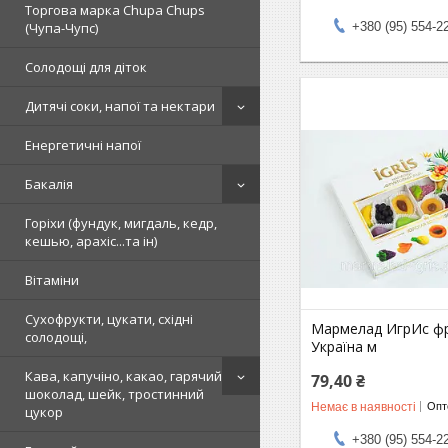
Торгова марка Chupa Chups
+380 (95) 554-2
(Чупа-Чупс)
Солодощі для діток
Дитячі соки, напої та нектари
Енергетичні напої
Бакалія
Горіхи (фундук, мигдаль, кедр,
кешью, арахіс...та ін)
Вітаміни
Сухофрукти, цукати, східні
Мармелад ИгрИс фр
солодощі,
Україна м
Кава, капучіно, какао, гарячий
79,40 ₴
шоколад, шейк, тростинний
Немає в наявності
Опто
цукор
+380 (95) 554-2