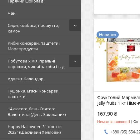
Гарячий шоколад
Чай
Сири, ковбаси, прошутто,
хамон
Новинка
Рибні консерви, паштети і
Морепродукти
Побутова хімія, пральні
порошки, миючі засоби і т. д.
Адвент-Календар
Тушонка, м'ясні консерви,
паштети
Фруктовий Мармела
Jelly fruits 1 кг Німе
14 лютого День Святого
167,90 ₴
Валентина (День Закоханих)
Немає в наявності
Опто
Happy Halloween 31 жовтня
2023г (Щасливий Хелловін)
+380 (95) 554-2