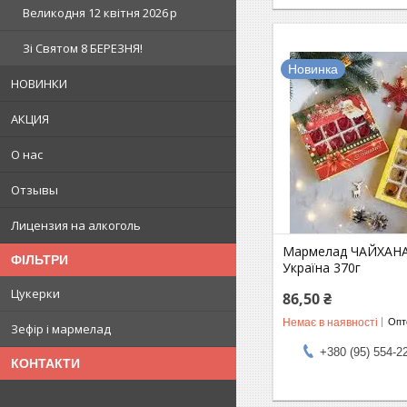
Великодня 12 квітня 2026 р
Зi Святом 8 БЕРЕЗНЯ!
Новинка
НОВИНКИ
АКЦИЯ
О нас
Отзывы
Лицензия на алкоголь
Мармелад ЧАЙХАНА
ФІЛЬТРИ
Україна 370г
Цукерки
86,50 ₴
Немає в наявності
Опто
Зефір і мармелад
+380 (95) 554-2
КОНТАКТИ