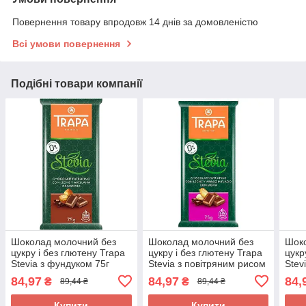
Повернення товару впродовж 14 днів за домовленістю
Всі умови повернення
Подібні товари компанії
Шоколад молочний без
Шоколад молочний без
Шок
цукру і без глютену Trapa
цукру і без глютену Trapa
цукр
Stevia з фундуком 75г
Stevia з повітряним рисом
Stev
Іспанія
75г Іспанія
Іспа
84,97
84,97
84,
₴
₴
89,44 ₴
89,44 ₴
Купити
Купити