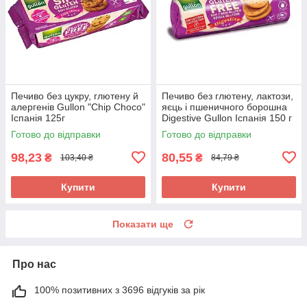
Печиво без цукру, глютену й
Печиво без глютену, лактози,
алергенів Gullon "Chip Choco"
яєць і пшеничного борошна
Іспанія 125г
Digestive Gullon Іспанія 150 г
Готово до відправки
Готово до відправки
98,23
80,55
₴
₴
103,40 ₴
84,79 ₴
Купити
Купити
Показати ще
Про нас
100% позитивних з 3696 відгуків за рік