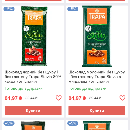
–5%
–5%
Шоколад чорний без цукру і
Шоколад молочний без цукру
без глютену Trapa Stevia 80%
і без глютену Trapa Stevia з
какао 75г Іспанія
мигдалем 75г Іспанія
Готово до відправки
Готово до відправки
84,97
84,97
₴
₴
89,44 ₴
89,44 ₴
Купити
Купити
–5%
–5%