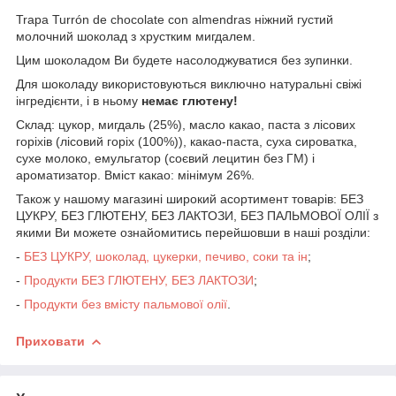
Trapa Turrón de chocolate con almendras ніжний густий
молочний шоколад з хрустким мигдалем.
Цим шоколадом Ви будете насолоджуватися без зупинки.
Для шоколаду використовуються виключно натуральні свіжі
інгредієнти, і в ньому
немає глютену!
Склад: цукор, мигдаль (25%), масло какао, паста з лісових
горіхів (лісовий горіх (100%)), какао-паста, суха сироватка,
сухе молоко, емульгатор (соєвий лецитин без ГМ) і
ароматизатор. Вміст какао: мінімум 26%.
Також у нашому магазині широкий асортимент товарів: БЕЗ
ЦУКРУ, БЕЗ ГЛЮТЕНУ, БЕЗ ЛАКТОЗИ, БЕЗ ПАЛЬМОВОЇ ОЛІЇ з
якими Ви можете ознайомитись перейшовши в наші розділи:
-
БЕЗ ЦУКРУ, шоколад, цукерки, печиво, соки та ін
;
-
Продукти БЕЗ ГЛЮТЕНУ, БЕЗ ЛАКТОЗИ
;
-
Продукти без вмісту пальмової олії
.
Приховати