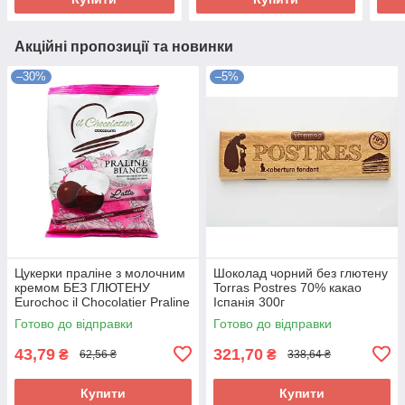
Акційні пропозиції та новинки
–30%
–5%
Цукерки праліне з молочним
Шоколад чорний без глютену
кремом БЕЗ ГЛЮТЕНУ
Torras Postres 70% какао
Eurochoc il Chocolatier Praline
Іспанія 300г
Bianco 100г Іспанія
Готово до відправки
Готово до відправки
43,79
321,70
₴
₴
62,56 ₴
338,64 ₴
Купити
Купити