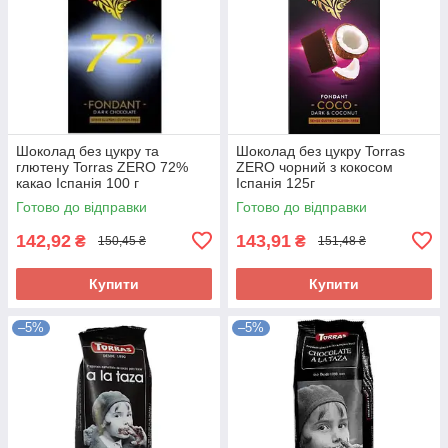
Шоколад без цукру та
Шоколад без цукру Torras
глютену Torras ZERO 72%
ZERO чорний з кокосом
какао Іспанія 100 г
Іспанія 125г
Готово до відправки
Готово до відправки
142,92
143,91
₴
₴
150,45 ₴
151,48 ₴
Купити
Купити
–5%
–5%