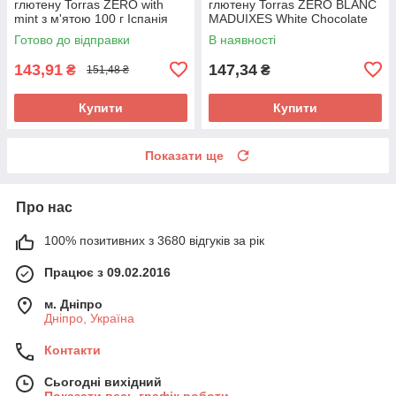
глютену Torras ZERO with
глютену Torras ZERO BLANC
mint з м'ятою 100 г Іспанія
MADUIXES White Chocolate
strawberries з полуницею 125
Готово до відправки
В наявності
г
143,91
147,34
₴
₴
151,48 ₴
Купити
Купити
Показати ще
Про нас
100% позитивних з 3680 відгуків за рік
Працює з 09.02.2016
м. Дніпро
Дніпро, Україна
Контакти
Сьогодні вихідний
Показати весь графік роботи