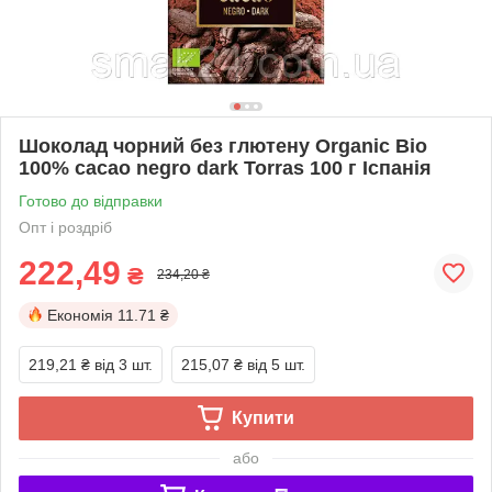
Шоколад чорний без глютену Organic Bio
100% cacao negro dark Torras 100 г Іспанія
Готово до відправки
Опт і роздріб
222,49
₴
234,20 ₴
Економія
11.71 ₴
219,21 ₴
від 3 шт.
215,07 ₴
від 5 шт.
Купити
або