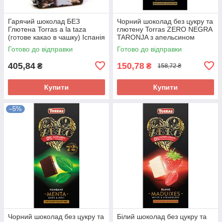
Гарячий шоколад БЕЗ
Чорний шоколад без цукру та
Глютена Torras a la taza
глютену Torras ZERO NEGRA
(готове какао в чашку) Іспанія
TARONJA з апельсином
1кг
Іспанія 125 г
Готово до відправки
Готово до відправки
405,84
150,78
₴
₴
158,72 ₴
Купити
Купити
–5%
Чорний шоколад без цукру та
Білий шоколад без цукру та