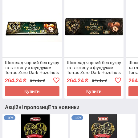
Шоколад чорний без цукру
Шоколад чорний без цукру
Шоко
та глютену з фундуком
та глютену з фундуком
та г
Torras Zero Dark Huzelnuts
Torras Zero Dark Huzelnuts
Torr
250 г Іспанія
250 г Іспанія
250 
264,24
264,24
264
₴
₴
278,15 ₴
278,15 ₴
Купити
Купити
Акційні пропозиції та новинки
–5%
–5%