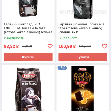
Гарячий шоколад БЕЗ
Гарячий шоколад Torras a la
ГЛЮТЕНА Torras a la taza
taza (готове какао в чашку)
(готове какао в чашку) Іспанія
Іспанія 360г
180 г
В наявності
В наявності
93,32
166,99
₴
₴
98,23 ₴
175,78 ₴
Купити
Купити
–5%