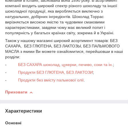
компаній в Іспанії, заснована вона 1890 року. В асортимент
компанії входить широкий спектр різного шоколаду та іншої
шоколадної продукції, яка виробляється виключно з
натуральних, добірних інгредієнтів. Шоколад Торрас
вирізняється високою якістю та чудовими смаковими
характеристиками, завдяки чому має великий попит і
популярність у багатьох країнах світу, зокрема й в Україні.
Також у нашому магазині широкий асортимент товарів: БЕЗ
САХАРА, БЕЗ ГЛЮТЕНА, БЕЗ ЛАКТОЗЫ, БЕЗ ПАЛЬМОВОГО
МАСЛА з якими Ви можете ознайомитися, перейшовши в наші
розділи:
-
БЕЗ САХАРА шоколад, цукерки, печиво, соки та ін.
;
-
Продукти БЕЗ ГЛЮТЕНА, БЕЗ ЛАКТОЗИ
;
-
Продукти без вмісту пальмової олії
.
Приховати
Характеристики
Основні