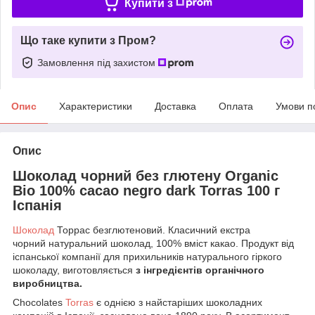
Купити з
Що таке купити з Пром?
Замовлення під захистом
Опис
Характеристики
Доставка
Оплата
Умови п
Опис
Шоколад чорний без глютену
Organic
Bio 100% cacao
negro dark Torras 100 г
Іспанія
Шоколад
Торрас безглютеновий. Класичний екстра
чорний натуральний шоколад, 100% вміст какао. Продукт від
іспанської компанії для прихильників натурального гіркого
шоколаду, виготовляється
з інгредієнтів органічного
виробництва.
Chocolates
Torras
є однією з найстаріших шоколадних