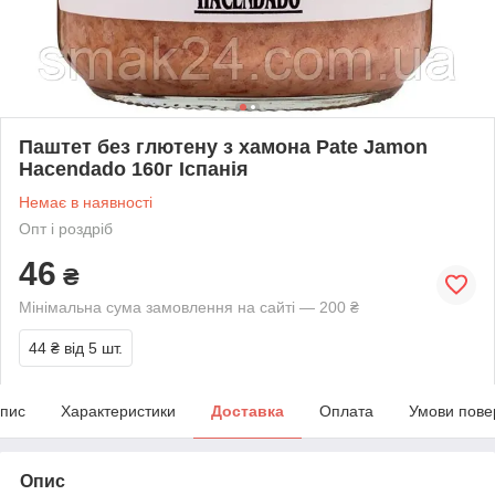
Паштет без глютену з хамона Pate Jamon
Hacendado 160г Іспанія
Немає в наявності
Опт і роздріб
46
₴
Мінімальна сума замовлення на сайті — 200 ₴
44 ₴
від 5 шт.
пис
Характеристики
Доставка
Оплата
Умови пове
Опис