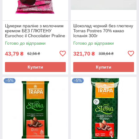
Цукерки праліне з молочним
Шоколад чорний без глютену
кремом БЕЗ ГЛЮТЕНУ
Torras Postres 70% какао
Eurochoc il Chocolatier Praline
Іспанія 300г
Bianco 100г Іспанія
Готово до відправки
Готово до відправки
43,79
321,70
₴
₴
62,56 ₴
338,64 ₴
Купити
Купити
–5%
–5%