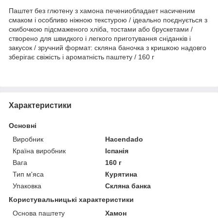
Паштет без глютену з хамона печениобладает насиченим
смаком і особливо ніжною текстурою / ідеально поєднується з
скибочкою підсмаженого хліба, тостами або брускетами /
створено для швидкого і легкого приготування сніданків і
закусок / зручний формат: скляна баночка з кришкою надовго
зберігає свіжість і ароматність паштету / 160 г
Характеристики
Основні
Виробник
Hacendado
Країна виробник
Іспанія
Вага
160 г
Тип м'яса
Курятина
Упаковка
Скляна банка
Користувальницькі характеристики
Основа паштету
Хамон