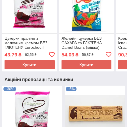
Цукерки праліне з
Желейні цукерки БЕЗ
Крек
молочним кремом БЕЗ
САХАРА та ГЛЮТЕНА
іспа
ГЛЮТЕНУ Eurochoc il
Damel Bears (мішки)
Crac
Chocolatier Praline Bianco
Іспанія 90 г
Іспа
43,79
54,03
90,
₴
₴
62,56 ₴
56,87 ₴
100г Іспанія
Купити
Купити
Акційні пропозиції та новинки
–30%
–5%