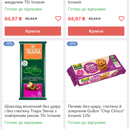
мигдалем 75г Іспанія
Іспанія
Готово до відправки
Готово до відправки
84,97
84,97
₴
₴
89,44 ₴
89,44 ₴
Купити
Купити
–5%
–5%
Шоколад молочний без цукру
Печиво без цукру, глютену й
і без глютену Trapa Stevia з
алергенів Gullon "Chip Choco"
повітряним рисом 75г Іспанія
Іспанія 125г
Готово до відправки
Готово до відправки