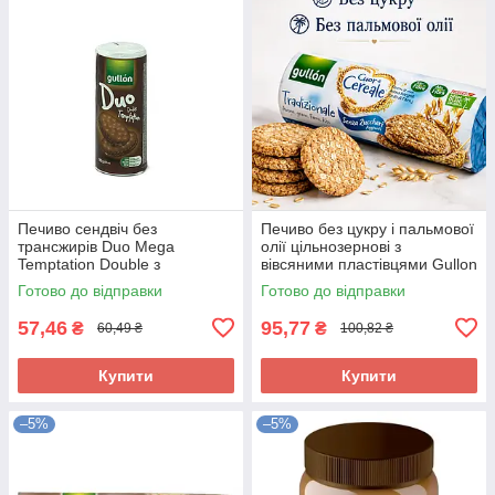
Печиво сендвіч без
Печиво без цукру і пальмової
трансжирів Duo Mega
олії цільнозернові з
Temptation Double з
вівсяними пластівцями Gullon
шоколадним кремом Gullon
Cuor di Cereale 280г Іспанія
Готово до відправки
Готово до відправки
Іспанія 165 г
57,46
95,77
₴
₴
60,49 ₴
100,82 ₴
Купити
Купити
–5%
–5%