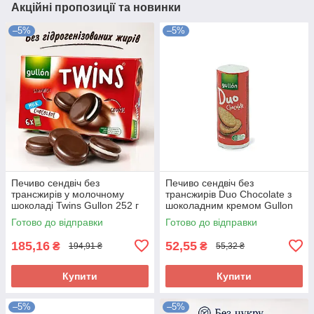
Акційні пропозиції та новинки
–5%
–5%
Печиво сендвіч без
Печиво сендвіч без
трансжирів у молочному
трансжирів Duo Chocolate з
шоколаді Twins Gullon 252 г
шоколадним кремом Gullon
(6x42 г) Іспанія
Іспанія 145 г
Готово до відправки
Готово до відправки
185,16
52,55
₴
₴
194,91 ₴
55,32 ₴
Купити
Купити
–5%
–5%