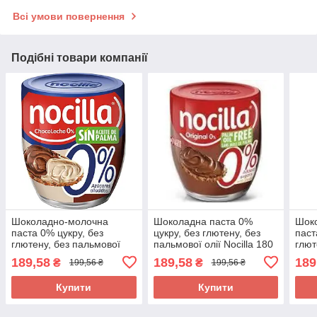
Всі умови повернення
Подібні товари компанії
Шоколадно-молочна
Шоколадна паста 0%
Шок
паста 0% цукру, без
цукру, без глютену, без
паст
глютену, без пальмової
пальмової олії Nocilla 180
глют
олії Nocilla Duo190г
г Іспанія
олії
189,58
189,58
189
₴
₴
199,56 ₴
199,56 ₴
Іспанія
Іспа
Купити
Купити