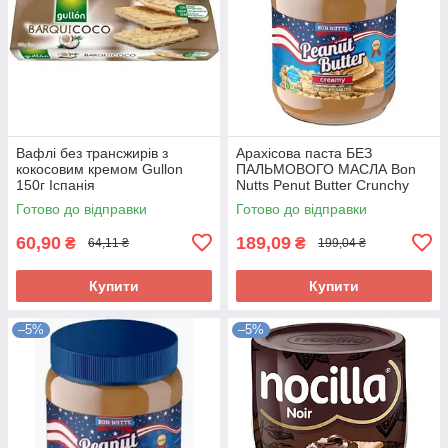
Вафлі без трансжирів з
Арахісова паста БЕЗ
кокосовим кремом Gullon
ПАЛЬМОВОГО МАСЛА Bon
150г Іспанія
Nutts Penut Butter Crunchy
500 г Франція
Готово до відправки
Готово до відправки
60,90
189,09
₴
₴
64,11 ₴
199,04 ₴
Купити
Купити
–5%
–5%