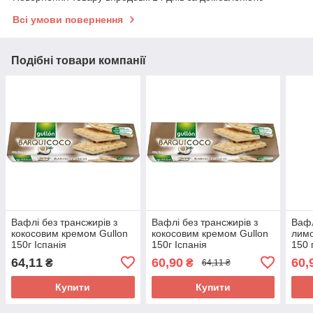
Всі умови повернення
Подібні товари компанії
Вафлі без трансжирів з
Вафлі без трансжирів з
Вафл
кокосовим кремом Gullon
кокосовим кремом Gullon
лимо
150г Іспанія
150г Іспанія
150 
64,11
60,90
60,
₴
₴
64,11 ₴
Купити
Купити