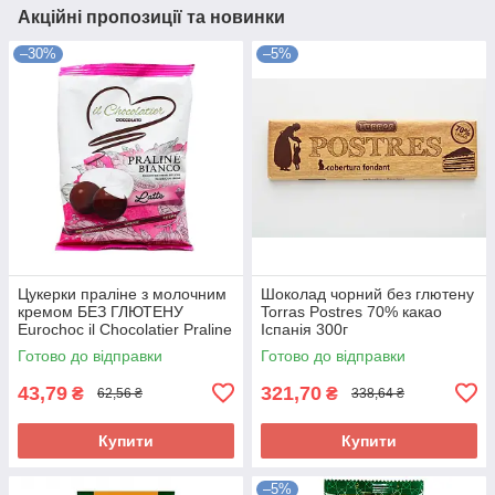
Акційні пропозиції та новинки
–30%
–5%
Цукерки праліне з молочним
Шоколад чорний без глютену
кремом БЕЗ ГЛЮТЕНУ
Torras Postres 70% какао
Eurochoc il Chocolatier Praline
Іспанія 300г
Bianco 100г Іспанія
Готово до відправки
Готово до відправки
43,79
321,70
₴
₴
62,56 ₴
338,64 ₴
Купити
Купити
–5%