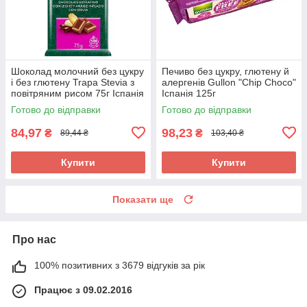
Шоколад молочний без цукру
Печиво без цукру, глютену й
і без глютену Trapa Stevia з
алергенів Gullon "Chip Choco"
повітряним рисом 75г Іспанія
Іспанія 125г
Готово до відправки
Готово до відправки
84,97
98,23
₴
₴
89,44 ₴
103,40 ₴
Купити
Купити
Показати ще
Про нас
100% позитивних з 3679 відгуків за рік
Працює з 09.02.2016