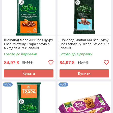
Шоколад молочний без цукру
Шоколад молочний без цукру
і без глютену Trapa Stevia з
і без глютену Trapa Stevia 75г
мигдалем 75г Іспанія
Іспанія
Готово до відправки
Готово до відправки
84,97
84,97
₴
₴
89,44 ₴
89,44 ₴
Купити
Купити
–5%
–5%