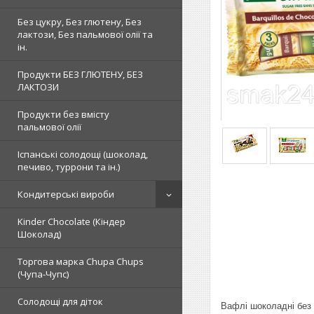
Без цукру, Без глютену, Без
лактози, Без пальмової олії та
ін.
Продукти БЕЗ ГЛЮТЕНУ, БЕЗ
ЛАКТОЗИ
Продукти без вмісту
пальмової олії
Іспанські солодощі (шоколад,
печиво, туррони та ін.)
Кондитерські вироби
Kinder Chocolate (Кіндер
Шоколад)
Торгова марка Chupa Chups
(Чупа-Чупс)
Солодощі для діток
Вафлі шоколадні без ц