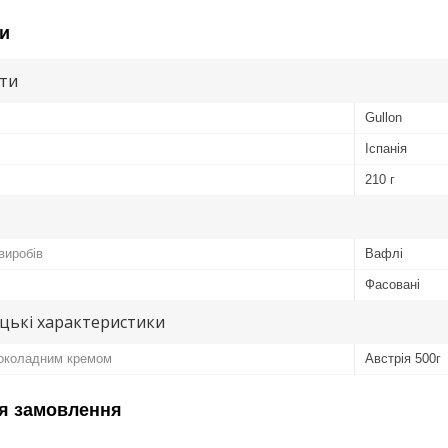
и
ути
Gullon
Іспанія
210 г
виробів
Вафлі
Фасовані
цькі характеристики
шоколадним кремом
Австрія 500г
я замовлення