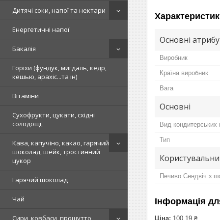
Дитячі соки, напої та нектари
Характеристик
Енергетичні напої
Основні атриб
Бакалія
Виробник
Горіхи (фундук, мигдаль, кедр,
Країна виробник
кешью, арахіс...та ін)
Вага
Вітаміни
Основні
Сухофрукти, цукати, східні
солодощі,
Вид кондитерських 
Тип
Кава, капучіно, какао, гарячий
шоколад, шейк, тростинний
Користувальни
цукор
Печиво Сендвіч з 
Гарячий шоколад
Чай
Інформація дл
Сири, ковбаси, прошутто,
Ціна:
100,19 ₴