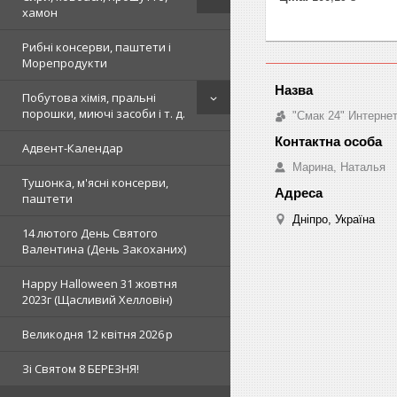
хамон
Рибні консерви, паштети і
Морепродукти
Побутова хімія, пральні
порошки, миючі засоби і т. д.
"Смак 24" Интерне
Адвент-Календар
Марина, Наталья
Тушонка, м'ясні консерви,
паштети
Дніпро, Україна
14 лютого День Святого
Валентина (День Закоханих)
Happy Halloween 31 жовтня
2023г (Щасливий Хелловін)
Великодня 12 квітня 2026 р
Зi Святом 8 БЕРЕЗНЯ!