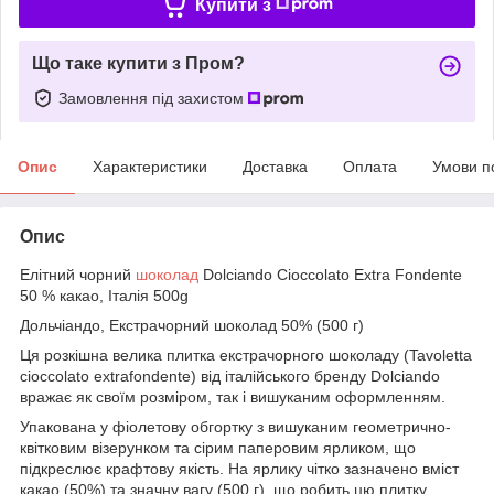
Купити з
Що таке купити з Пром?
Замовлення під захистом
Опис
Характеристики
Доставка
Оплата
Умови п
Опис
Елітний чорний
шоколад
Dolciando Cioccolato Extra Fondente
50 % какао, Італія 500g
Дольчіандо, Екстрачорний шоколад 50% (500 г)
Ця розкішна велика плитка екстрачорного шоколаду (Tavoletta
cioccolato extrafondente) від італійського бренду Dolciando
вражає як своїм розміром, так і вишуканим оформленням.
Упакована у фіолетову обгортку з вишуканим геометрично-
квітковим візерунком та сірим паперовим ярликом, що
підкреслює крафтову якість. На ярлику чітко зазначено вміст
какао (50%) та значну вагу (500 г), що робить цю плитку