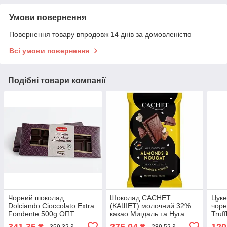
Умови повернення
Повернення товару впродовж 14 днів за домовленістю
Всі умови повернення
Подібні товари компанії
Чорний шоколад
Шоколад CACHET
Цуке
Dolciando Cioccolato Extra
(КАШЕТ) молочний 32%
чорн
Fondente 500g ОПТ
какао Мигдаль та Нуга
Truf
Бельгія 300 г
Бель
341,35
275,04
120