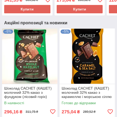
₴
₴
359,32 ₴
289,52 ₴
Купити
Купити
Акційні пропозиції та новинки
–5%
–5%
Шоколад CACHET (КАШЕТ)
Шоколад CACHET (КАШЕТ)
молочний 32% какао з
молочний 32% какао з
фундуком (лісовий горіх)
карамеллю і морською сіллю
Бельгія 300г
Бельгія 300г
В наявності
Готово до відправки
296,16
275,04
₴
₴
311,75 ₴
289,52 ₴