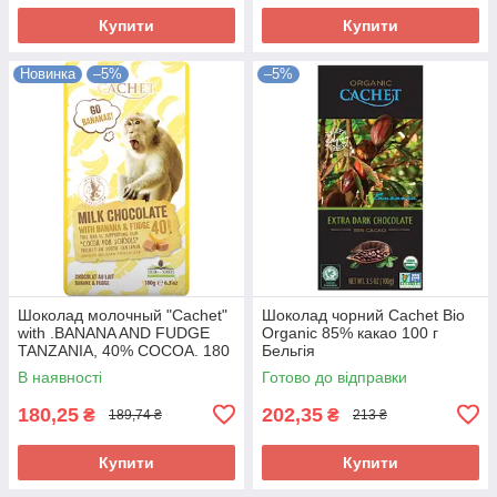
Купити
Купити
Новинка
–5%
–5%
Шоколад молочный "Cachet"
Шоколад чорний Cachet Bio
with .BANANA AND FUDGE
Organic 85% какао 100 г
TANZANIA, 40% COCOA. 180
Бельгія
г Бельгія
В наявності
Готово до відправки
180,25
202,35
₴
₴
189,74 ₴
213 ₴
Купити
Купити