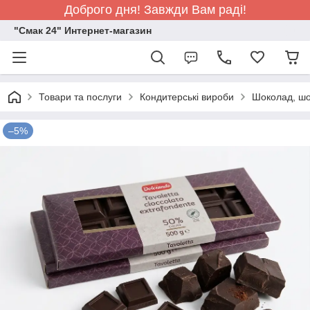
Доброго дня! Завжди Вам раді!
"Смак 24" Интернет-магазин
Товари та послуги
Кондитерські вироби
Шоколад, шо
–5%