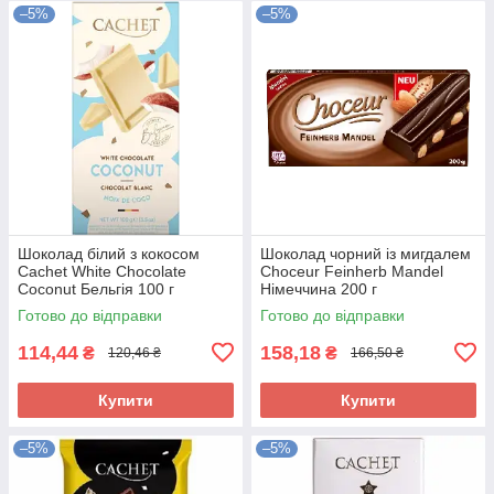
–5%
–5%
Шоколад білий з кокосом
Шоколад чорний із мигдалем
Cachet White Chocolate
Choceur Feinherb Mandel
Coconut Бельгія 100 г
Німеччина 200 г
Готово до відправки
Готово до відправки
114,44
158,18
₴
₴
120,46 ₴
166,50 ₴
Купити
Купити
–5%
–5%