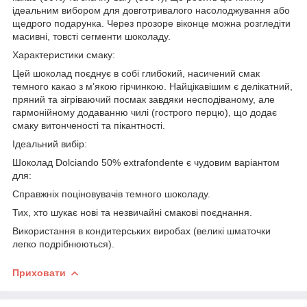
ідеальним вибором для довготривалого насолоджування або
щедрого подарунка. Через прозоре віконце можна розгледіти
масивні, товсті сегменти шоколаду.
Характеристики смаку:
Цей шоколад поєднує в собі глибокий, насичений смак
темного какао з м’якою гірчинкою. Найцікавішим є делікатний,
пряний та зігріваючий посмак завдяки несподіваному, але
гармонійному додаванню чилі (гострого перцю), що додає
смаку витонченості та пікантності.
Ідеальний вибір:
Шоколад Dolciando 50% extrafondente є чудовим варіантом
для:
Справжніх поціновувачів темного шоколаду.
Тих, хто шукає нові та незвичайні смакові поєднання.
Використання в кондитерських виробах (великі шматочки
легко подрібнюються).
Приховати