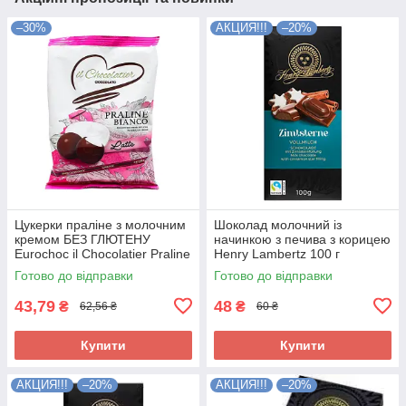
–30%
АКЦИЯ!!!
–20%
Цукерки праліне з молочним
Шоколад молочний із
кремом БЕЗ ГЛЮТЕНУ
начинкою з печива з корицею
Eurochoc il Chocolatier Praline
Henry Lambertz 100 г
Bianco 100г Іспанія
Німеччина
Готово до відправки
Готово до відправки
43,79
48
₴
₴
62,56 ₴
60 ₴
Купити
Купити
АКЦИЯ!!!
–20%
АКЦИЯ!!!
–20%