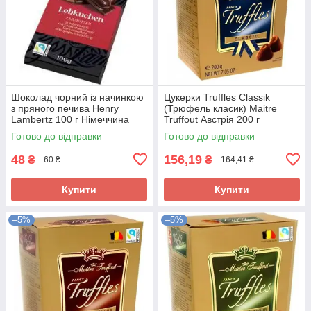
Шоколад чорний із начинкою
Цукерки Truffles Classik
з пряного печива Henry
(Трюфель класик) Maitre
Lambertz 100 г Німеччина
Truffout Австрія 200 г
Готово до відправки
Готово до відправки
48
156,19
₴
₴
60 ₴
164,41 ₴
Купити
Купити
–5%
–5%