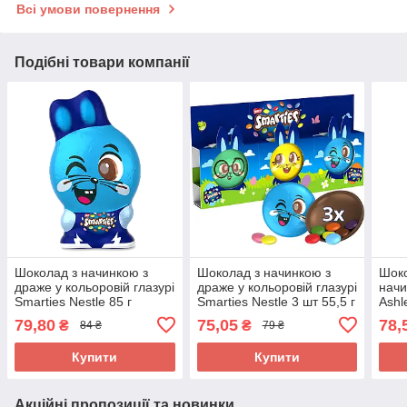
Всі умови повернення
Подібні товари компанії
Шоколад з начинкою з
Шоколад з начинкою з
Шоко
драже у кольоровій глазурі
драже у кольоровій глазурі
начи
Smarties Nestle 85 г
Smarties Nestle 3 шт 55,5 г
Ashl
Швейцарія
Швейцарія
150г
79,80
75,05
78,
₴
₴
84 ₴
79 ₴
Купити
Купити
Акційні пропозиції та новинки