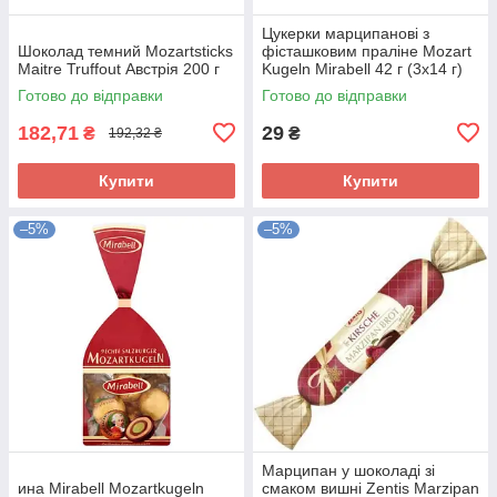
Цукерки марципанові з
Шоколад темний Mozartsticks
фісташковим праліне Mozart
Maitre Truffout Австрія 200 г
Kugeln Mirabell 42 г (3х14 г)
Німеччина
Готово до відправки
Готово до відправки
182,71
29
₴
₴
192,32 ₴
Купити
Купити
–5%
–5%
Марципан у шоколаді зі
ина Mirabell Mozartkugeln
смаком вишні Zentis Marzipan