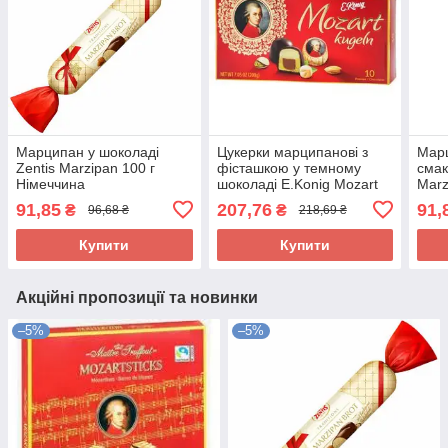
Марципан у шоколаді
Цукерки марципанові з
Марц
Zentis Marzipan 100 г
фісташкою у темному
смак
Німеччина
шоколаді E.Konig Mozart
Marz
Kugeln 200г Німеччина
Німе
91,85
207,76
91,
₴
₴
96,68 ₴
218,69 ₴
Купити
Купити
Акційні пропозиції та новинки
–5%
–5%