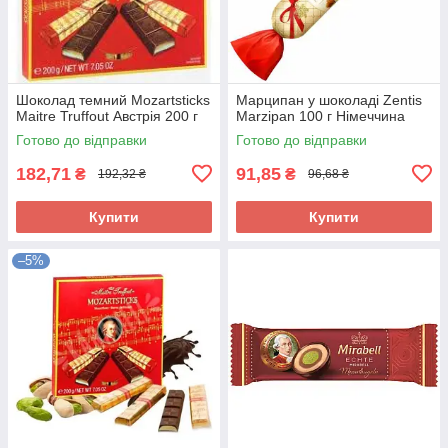
Шоколад темний Mozartsticks
Марципан у шоколаді Zentis
Maitre Truffout Австрія 200 г
Marzipan 100 г Німеччина
Готово до відправки
Готово до відправки
182,71
91,85
₴
₴
192,32 ₴
96,68 ₴
Купити
Купити
–5%