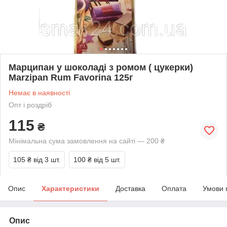
Марципан у шоколаді з ромом ( цукерки)
Marzipan Rum Favorina 125г
Немає в наявності
Опт і роздріб
115
₴
Мінімальна сума замовлення на сайті — 200 ₴
105 ₴
від 3 шт.
100 ₴
від 5 шт.
Опис
Характеристики
Доставка
Оплата
Умови 
Опис