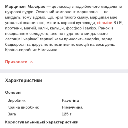
Марципан
Marzipan
— це ласощі з подрібненого мигдалю та
цукрової пудри. Основний компонент марципана — це
мигдаль, тому відомо, що, крім такого смаку, марципан має
унікальні властивості, містить корисні вуглеводи,
вітаміни
В і Е,
протеїни, магній, калій
,
кальцій, фосфор і залізо. Ранок із
поєднанням солодкого, але не нудотного мигдалевого
ласощів і чарівної терпкої кави приносить енергію, заряд
бадьорості та дарує потік позитивних емоцій на весь день.
Країна-виробник Німеччина
Приховати
Характеристики
Основні
Виробник
Favorina
Країна виробник
Німеччина
Вага
125 г
Користувальницькі характеристики