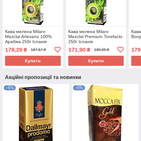
Кава мелена Milaro
Кава мелена Milaro
Кава
Mezclal Artesano 100%
Mezclal Premium Torefacto
Bonj
Арабіка 250г Іспанія
250г Іспанія
178,29
171,90
179
₴
₴
187,67 ₴
180,95 ₴
Купити
Купити
Акційні пропозиції та новинки
–5%
–5%