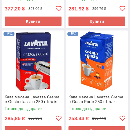
377,20
281,92
₴
₴
397,06 ₴
296,76 ₴
Купити
Купити
–5%
–5%
Кава мелена Lavazza Crema
Кава мелена Lavazza Crema
e Gusto classico 250 г Італія
e Gusto Forte 250 г Італія
Готово до відправки
Готово до відправки
285,85
253,43
₴
₴
300,89 ₴
266,77 ₴