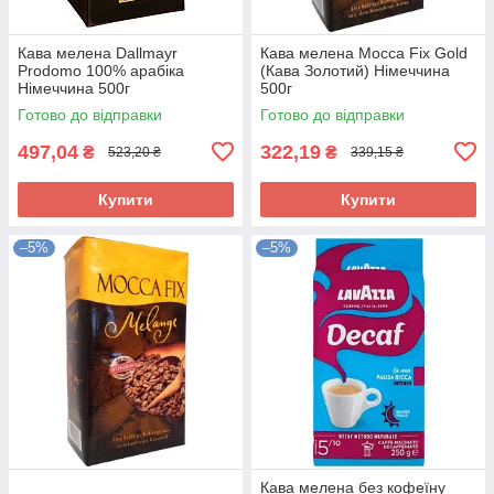
Кава мелена Dallmayr
Кава мелена Mocca Fix Gold
Prodomo 100% арабіка
(Кава Золотий) Німеччина
Німеччина 500г
500г
Готово до відправки
Готово до відправки
497,04
322,19
₴
₴
523,20 ₴
339,15 ₴
Купити
Купити
–5%
–5%
Кава мелена без кофеїну