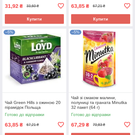
31,92
63,85
₴
₴
33,60 ₴
67,21 ₴
Купити
Купити
–5%
–5%
Чай зі смаком малини,
Чай Green Hills з ожиною 20
полуниці та граната Minutka
пірамідок Польща
32 пакет (64 г)
Готово до відправки
Готово до відправки
63,85
67,29
₴
₴
67,21 ₴
70,83 ₴