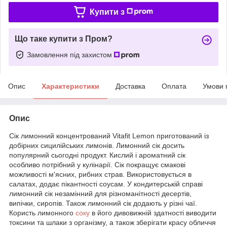
Купити з
Що таке купити з Пром?
Замовлення під захистом
Опис
Характеристики
Доставка
Оплата
Умови 
Опис
Сік лимонний концентрований Vitafit Lemon приготований із
добірних сицилійських лимонів. Лимонний сік досить
популярний сьогодні продукт. Кислий і ароматний сік
особливо потрібний у кулінарії. Сік покращує смакові
можливості м'ясних, рибних страв. Використовується в
салатах, додає пікантності соусам. У кондитерській справі
лимонний сік незамінний для різноманітності десертів,
випічки, сиропів. Також лимонний сік додають у різні чаї.
Користь лимонного
соку
в його дивовижній здатності виводити
токсини та шлаки з організму, а також зберігати красу обличчя