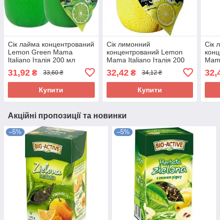
Сік лайма концентрований
Сік лимонний
Сік 
Lemon Green Mama
концентрований Lemon
кон
Italiano Італія 200 мл
Mama Italiano Італія 200
Mama
мл
мл
31,92
32,42
32,
₴
₴
33,60 ₴
34,12 ₴
Купити
Купити
Акційні пропозиції та новинки
–5%
–5%