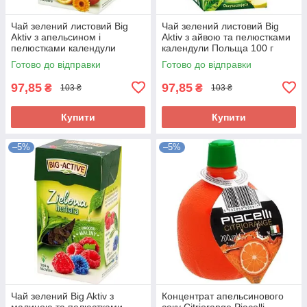
Чай зелений листовий Big
Чай зелений листовий Big
Aktiv з апельсином і
Aktiv з айвою та пелюстками
пелюстками календули
календули Польща 100 г
Польща 100 г
Готово до відправки
Готово до відправки
97,85
97,85
₴
₴
103 ₴
103 ₴
Купити
Купити
–5%
–5%
Чай зелений Big Aktiv з
Концентрат апельсинового
малиною та пелюстками
соку Citriorange Piacelli