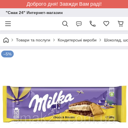
Доброго дня! Завжди Вам раді!
"Смак 24" Интернет-магазин
Товари та послуги
Кондитерські вироби
Шоколад, шо
–5%