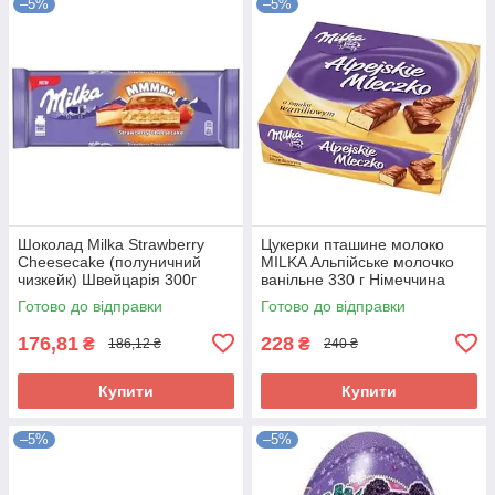
–5%
–5%
Шоколад Milka Strawberry
Цукерки пташине молоко
Cheesecake (полуничний
MILKA Альпійське молочко
чизкейк) Швейцарія 300г
ванільне 330 г Німеччина
Готово до відправки
Готово до відправки
176,81
228
₴
₴
186,12 ₴
240 ₴
Купити
Купити
–5%
–5%