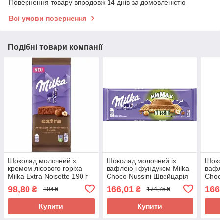
Повернення товару впродовж 14 днів за домовленістю
Всі умови повернення
Подібні товари компанії
Шоколад молочний з
Шоколад молочний із
Шоко
кремом лісового горіха
вафлею і фундуком Milka
вафл
Milka Extra Noisette 190 г
Choco Nussini Швейцарія
Choc
Швейцарія
270г
270г
98,80
166,01
166
₴
₴
104 ₴
174,75 ₴
Купити
Купити