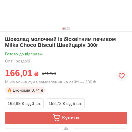
Шоколад молочний із бісквітним печивом
Milka Choco Biscuit Швейцарія 300г
Готово до відправки
Опт і роздріб
166,01
₴
174,75 ₴
Мінімальна сума замовлення на сайті — 200 ₴
Економія
8.74 ₴
163,89 ₴
від 3 шт.
158,72 ₴
від 5 шт.
Купити
або