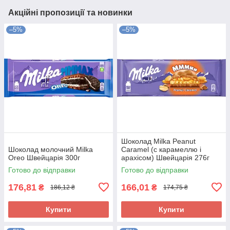
Акційні пропозиції та новинки
–5%
–5%
Шоколад Milka Peanut
Шоколад молочний Milka
Caramel (c карамеллю і
Oreo Швейцарія 300г
арахісом) Швейцарія 276г
Готово до відправки
Готово до відправки
176,81
166,01
₴
₴
186,12 ₴
174,75 ₴
Купити
Купити