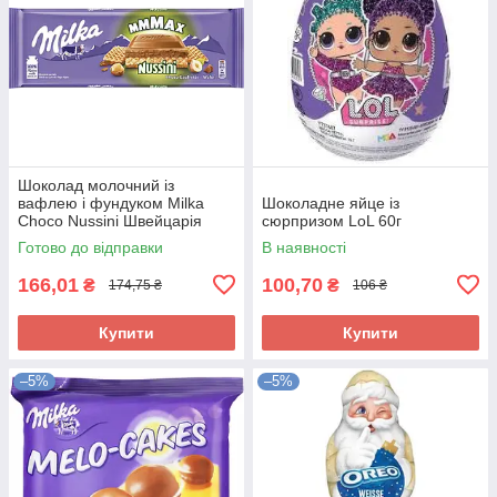
Шоколад молочний із
вафлею і фундуком Milka
Шоколадне яйце із
Choco Nussini Швейцарія
сюрпризом LoL 60г
270г
Готово до відправки
В наявності
166,01
100,70
₴
₴
174,75 ₴
106 ₴
Купити
Купити
–5%
–5%