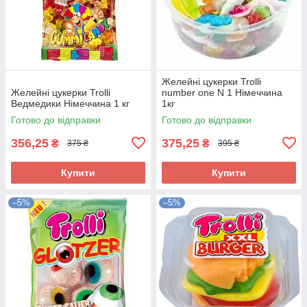
Желейні цукерки Trolli
Желейні цукерки Trolli
number one N 1 Німеччина
Ведмедики Німеччина 1 кг
1кг
Готово до відправки
Готово до відправки
356,25
375,25
₴
₴
375 ₴
395 ₴
Купити
Купити
–5%
–5%