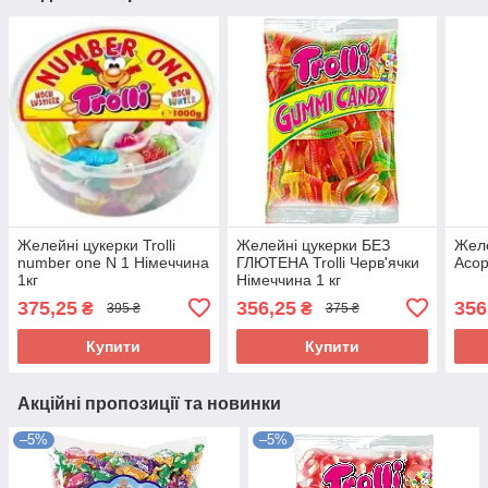
Желейні цукерки Trolli
Желейні цукерки БЕЗ
Желе
number one N 1 Німеччина
ГЛЮТЕНА Trolli Черв'ячки
Асор
1кг
Німеччина 1 кг
375,25
356,25
356
₴
₴
395 ₴
375 ₴
Купити
Купити
Акційні пропозиції та новинки
–5%
–5%