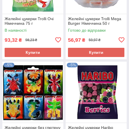
Желейні цукерки Trolli Очі
Желейні цукерки Trolli Mega
Німеччина 75 г
Burger Німеччина 50 г
В наявності
Готово до відправки
93,32
56,97
₴
₴
98,23 ₴
59,97 ₴
Купити
Купити
–5%
–5%
Желейні цукерки без глютену
Желейні цукерки Haribo