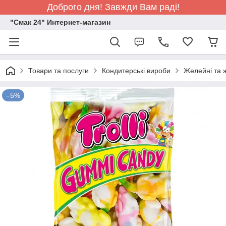
Доброго дня! Завжди Вам раді!
"Смак 24" Интернет-магазин
Товари та послуги
Кондитерські вироби
Желейні та ж
–5%