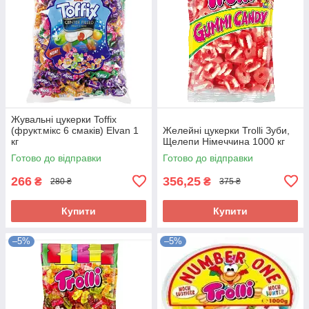
Жувальні цукерки Toffix
(фрукт.мікс 6 смаків) Elvan 1
Желейні цукерки Trolli Зуби,
кг
Щелепи Німеччина 1000 кг
Готово до відправки
Готово до відправки
266
356,25
₴
₴
280 ₴
375 ₴
Купити
Купити
–5%
–5%