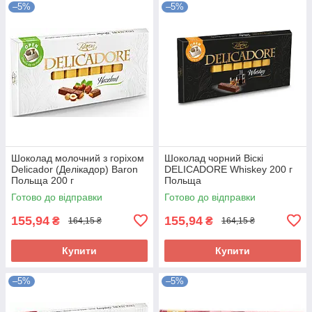
–5%
–5%
Шоколад молочний з горіхом
Шоколад чорний Віскі
Delicador (Делікадор) Baron
DELICADORE Whiskey 200 г
Польща 200 г
Польща
Готово до відправки
Готово до відправки
155,94
155,94
₴
₴
164,15 ₴
164,15 ₴
Купити
Купити
–5%
–5%