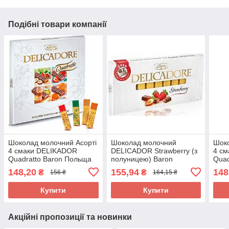
Подібні товари компанії
Шоколад молочний Асорті
Шоколад молочний
Шоко
4 смаки DELIKADOR
DELICADOR Strawberry (з
4 с
Quadratto Baron Польща
полуницею) Baron
Quad
200 г
Польща 200 г
200 
148,20
155,94
148
₴
₴
156 ₴
164,15 ₴
Купити
Купити
Акційні пропозиції та новинки