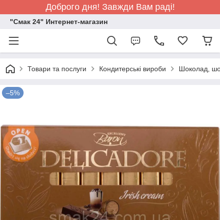
Доброго дня! Завжди Вам раді!
"Смак 24" Интернет-магазин
Товари та послуги
Кондитерські вироби
Шоколад, шо
–5%