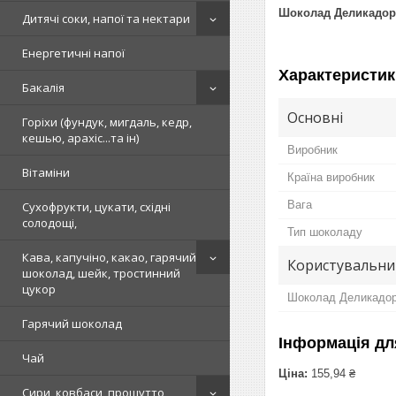
Шоколад Деликадор 
Дитячі соки, напої та нектари
Енергетичні напої
Характеристик
Бакалія
Основні
Горіхи (фундук, мигдаль, кедр,
кешью, арахіс...та ін)
Виробник
Вітаміни
Країна виробник
Вага
Сухофрукти, цукати, східні
солодощі,
Тип шоколаду
Кава, капучіно, какао, гарячий
Користувальни
шоколад, шейк, тростинний
цукор
Шоколад Деликадор 
Гарячий шоколад
Інформація дл
Чай
Ціна:
155,94 ₴
Сири, ковбаси, прошутто,