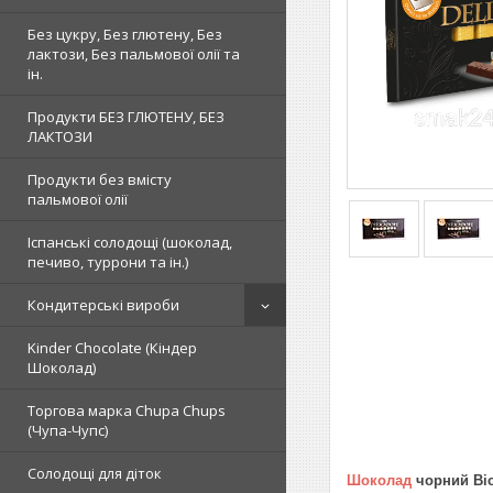
Без цукру, Без глютену, Без
лактози, Без пальмової олії та
ін.
Продукти БЕЗ ГЛЮТЕНУ, БЕЗ
ЛАКТОЗИ
Продукти без вмісту
пальмової олії
Іспанські солодощі (шоколад,
печиво, туррони та ін.)
Кондитерські вироби
Kinder Chocolate (Кіндер
Шоколад)
Торгова марка Chupa Chups
(Чупа-Чупс)
Солодощі для діток
Шоколад
чорний Віс