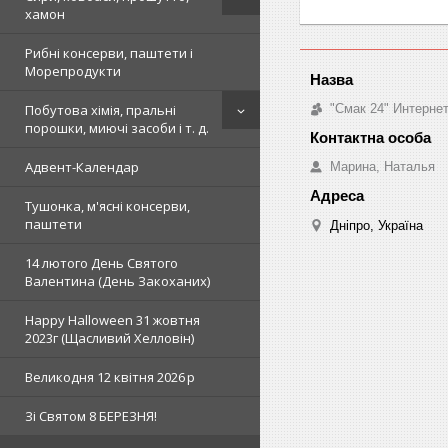
хамон
Рибні консерви, паштети і
Морепродукти
"Смак 24" Интерне
Побутова хімія, пральні
порошки, миючі засоби і т. д.
Адвент-Календар
Марина, Наталья
Тушонка, м'ясні консерви,
паштети
Дніпро, Україна
14 лютого День Святого
Валентина (День Закоханих)
Happy Halloween 31 жовтня
2023г (Щасливий Хелловін)
Великодня 12 квітня 2026 р
Зi Святом 8 БЕРЕЗНЯ!