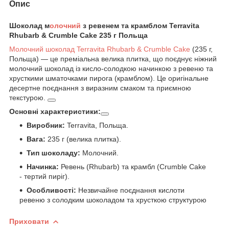
Опис
Шоколад м
олочний
з ревенем та крамблом Terravita
Rhubarb & Crumble Cake 235 г Польща
Молочний шоколад Terravita Rhubarb & Crumble Cake
(235 г,
Польща) — це преміальна велика плитка, що поєднує ніжний
молочний шоколад із кисло-солодкою начинкою з ревеню та
хрусткими шматочками пирога (крамблом). Це оригінальне
десертне поєднання з виразним смаком та приємною
текстурою.
Основні характеристики:
Виробник:
Terravita, Польща.
Вага:
235 г (велика плитка).
Тип шоколаду:
Молочний.
Начинка:
Ревень (Rhubarb) та крамбл (Crumble Cake
- тертий пиріг).
Особливості:
Незвичайне поєднання кислоти
ревеню з солодким шоколадом та хрусткою структурою
Приховати