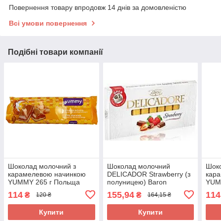
Повернення товару впродовж 14 днів за домовленістю
Всі умови повернення
Подібні товари компанії
Шоколад молочний з
Шоколад молочний
Шоко
карамелевою начинкою
DELICADOR Strawberry (з
кар
YUMMY 265 г Польща
полуницею) Baron
YUM
Польща 200 г
114
155,94
114
₴
₴
120 ₴
164,15 ₴
Купити
Купити