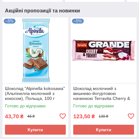
Акційні пропозиції та новинки
–5%
–5%
Шоколад "Alpinella kokosawa"
Шоколад молочний з
(Альпінелла молочний з
вишнево-йогуртовою
кокосом), Польща, 100 г
начинкою Terravita Cherry &
Yoghurt 235 г Польща
Готово до відправки
Готово до відправки
43,70
123,50
₴
₴
46 ₴
130 ₴
Купити
Купити