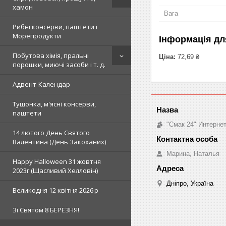
хамон
Вага
Рибні консерви, паштети і
Морепродукти
Інформація дл
Побутова хімія, пральні
Ціна:
72,69 ₴
порошки, миючі засоби і т. д.
Адвент-Календар
Тушонка, м'ясні консерви,
паштети
"Смак 24" Интерне
14 лютого День Святого
Валентина (День Закоханих)
Марина, Наталья
Happy Halloween 31 жовтня
2023г (Щасливий Хелловін)
Дніпро, Україна
Великодня 12 квітня 2026 р
Зi Святом 8 БЕРЕЗНЯ!