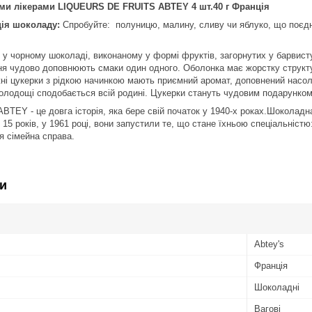
ми лікерами LIQUEURS DE FRUITS ABTEY 4 шт.40 г Франція
ція шоколаду:
Спробуйте: полуницю, малину, сливу чи яблуко, що поєд
в у чорному шоколаді, виконаному у формі фруктів, загорнутих у барвис
я чудово доповнюють смаки один одного. Оболонка має жорстку структу
іжні цукерки з рідкою начинкою мають приємний аромат, доповнений насо
олодощі сподобається всій родині. Цукерки стануть чудовим подарунком
TEY - це довга історія, яка бере свій початок у 1940-х роках.Шоколадн
15 років, у 1961 році, вони запустили те, що стане їхньою спеціальністю:
 сімейна справа.
и
Abtey's
Франція
Шоколадні
Вагові