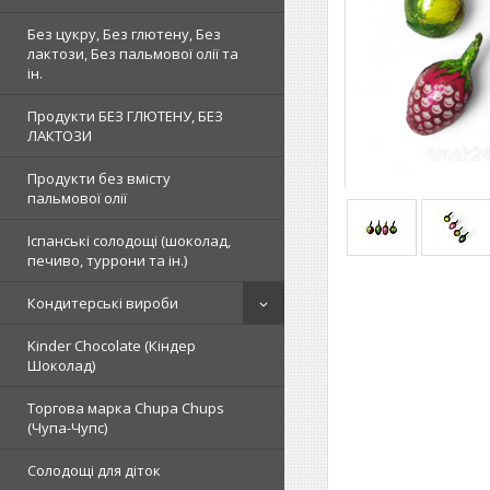
Без цукру, Без глютену, Без
лактози, Без пальмової олії та
ін.
Продукти БЕЗ ГЛЮТЕНУ, БЕЗ
ЛАКТОЗИ
Продукти без вмісту
пальмової олії
Іспанські солодощі (шоколад,
печиво, туррони та ін.)
Кондитерські вироби
Kinder Chocolate (Кіндер
Шоколад)
Торгова марка Chupa Chups
(Чупа-Чупс)
Солодощі для діток