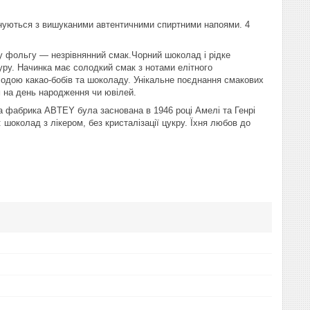
нуються з вишуканими автентичними спиртними напоями. 4
ту фольгу — незрівнянний смак.Чорний шоколад і рідке
ру. Начинка має солодкий смак з нотами елітного
лодою какао-бобів та шоколаду. Унікальне поєднання смакових
 на день народження чи ювілей.
а фабрика ABTEY була заснована в 1946 році Амелі та Генрі
 шоколад з лікером, без кристалізації цукру. Їхня любов до