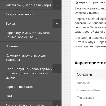
Цукерки з фруктови
Дитячі соки, напої та нектари
Ексклюзивна колек
цукерки у наборі.
Енергетичні напої
Широкий вибір лікері
алкогольне наповненн
Бакалія
спиртного.Легкі та н
властивостей даної с
Горіхи (фундук, мигдаль, кедр,
кешью, арахіс...та ін)
Шоколадна фабрика AB
Абте в Мюлузі. Через 
Вітаміни
шоколаду — справжня
Сухофрукти, цукати, східні
солодощі,
Характеристик
Кава, капучіно, какао, гарячий
шоколад, шейк, тростинний
Основні
цукор
Виробник
Гарячий шоколад
Країна виробник
Чай
Тип цукерок
Сири, ковбаси, прошутто,
Тип