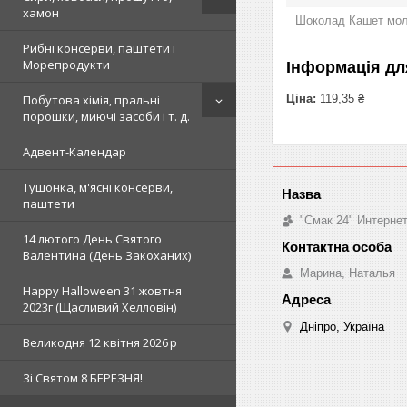
хамон
Шоколад Кашет моло
Рибні консерви, паштети і
Морепродукти
Інформація дл
Ціна:
119,35 ₴
Побутова хімія, пральні
порошки, миючі засоби і т. д.
Адвент-Календар
Тушонка, м'ясні консерви,
паштети
"Смак 24" Интерне
14 лютого День Святого
Валентина (День Закоханих)
Марина, Наталья
Happy Halloween 31 жовтня
2023г (Щасливий Хелловін)
Дніпро, Україна
Великодня 12 квітня 2026 р
Зi Святом 8 БЕРЕЗНЯ!