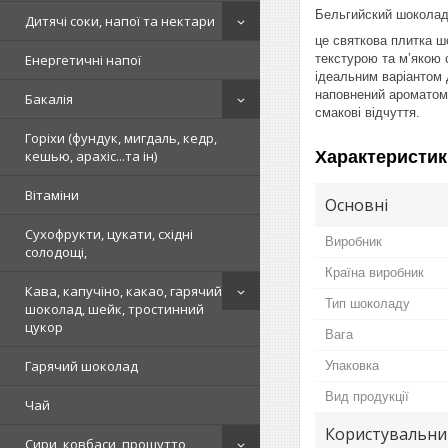
Бельгийский шокола
Дитячі соки, напої та нектари
це святкова плитка ш
текстурою та м’якою 
Енергетичні напої
ідеальним варіантом 
наповнений ароматом 
Бакалія
смакові відчуття.
Горіхи (фундук, мигдаль, кедр,
Характеристик
кешью, арахіс...та ін)
Вітаміни
Основні
Сухофрукти, цукати, східні
Виробник
солодощі,
Країна виробник
Кава, капучіно, какао, гарячий
Тип шоколаду
шоколад, шейк, тростинний
цукор
Вага
Гарячий шоколад
Упаковка
Вид продукції
Чай
Користувальни
Сири, ковбаси, прошутто,