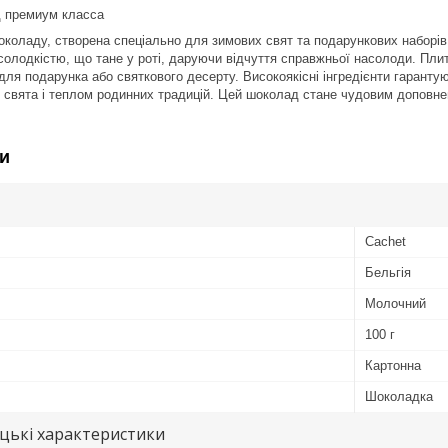
д премиум класса
околаду, створена спеціально для зимових свят та подарункових наборів
солодкістю, що тане у роті, даруючи відчуття справжньої насолоди. П
для подарунка або святкового десерту. Високоякісні інгредієнти гарант
свята і теплом родинних традицій. Цей шоколад стане чудовим доповнен
и
Cachet
Бельгія
Молочний
100 г
Картонна
Шоколадка
цькі характеристики