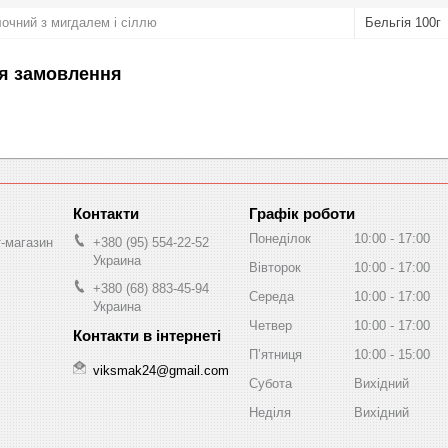
чний з мигдалем і сіллю
Бельгія 100г
я замовлення
Графік роботи
Понеділок
10:00
17:00
т-магазин
+380 (95) 554-22-52
Украина
Вівторок
10:00
17:00
+380 (68) 883-45-94
Середа
10:00
17:00
Украина
Четвер
10:00
17:00
Пʼятниця
10:00
15:00
viksmak24@gmail.com
Субота
Вихідний
Неділя
Вихідний