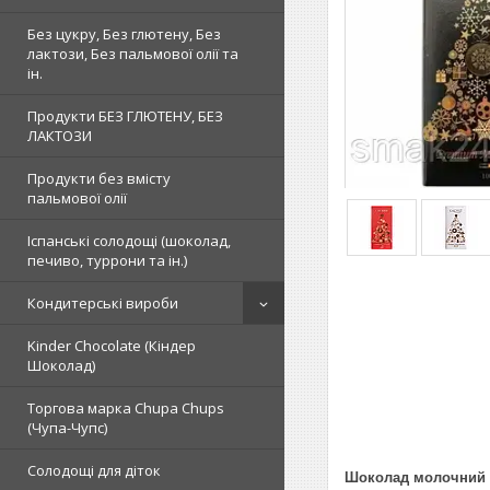
Без цукру, Без глютену, Без
лактози, Без пальмової олії та
ін.
Продукти БЕЗ ГЛЮТЕНУ, БЕЗ
ЛАКТОЗИ
Продукти без вмісту
пальмової олії
Іспанські солодощі (шоколад,
печиво, туррони та ін.)
Кондитерські вироби
Kinder Chocolate (Кіндер
Шоколад)
Торгова марка Chupa Chups
(Чупа-Чупс)
Солодощі для діток
Шоколад молочний C