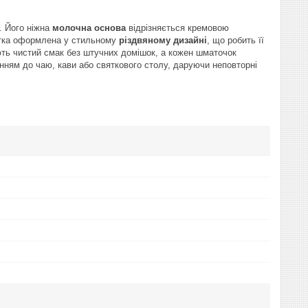
. Його ніжна
молочна основа
відрізняється кремовою
литка оформлена у стильному
різдвяному дизайні
, що робить її
ують чистий смак без штучних домішок, а кожен шматочок
ням до чаю, кави або святкового столу, даруючи неповторні