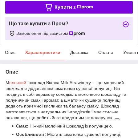
Купити з
Що таке купити з Пром?
Замовлення під захистом
Опис
Характеристики
Доставка
Оплата
Умови 
Опис
М
олочний
шоколад Bianca Milk Strawberry — це молочний
шоколад із додаванням шматочків сушеної полуниці. Він
поєднує в собі вершкову солодкість молочного шоколаду та
полуничний смак і аромат, а шматочки сушеної полуниці
додають приємної кислинки та балансу смаку. Шоколад
виготовляється з натуральних інгредієнтів і має стильне
паковання, що робить його придатним як подарунок.
Смак:
Ніжний молочний шоколад із полуницею.
Особливості:
Містить шматочки сушеної полуниці,