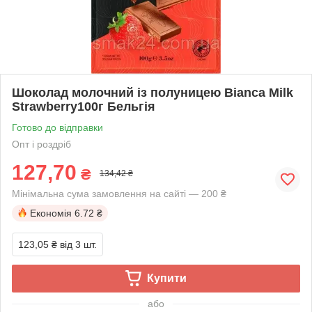
Шоколад молочний із полуницею Bianca Milk
Strawberry100г Бельгія
Готово до відправки
Опт і роздріб
127,70
₴
134,42 ₴
Мінімальна сума замовлення на сайті — 200 ₴
Економія
6.72 ₴
123,05 ₴
від 3 шт.
Купити
або