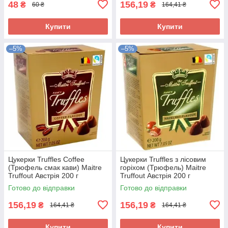
48
156,19
₴
₴
60 ₴
164,41 ₴
Купити
Купити
–5%
–5%
Цукерки Truffles Coffee
Цукерки Truffles з лісовим
(Трюфель смак кави) Maitre
горіхом (Трюфель) Maitre
Truffout Австрія 200 г
Truffout Австрія 200 г
Готово до відправки
Готово до відправки
156,19
156,19
₴
₴
164,41 ₴
164,41 ₴
Купити
Купити