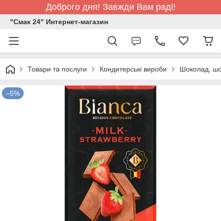
Доброго дня! Завжди Вам раді!
"Смак 24" Интернет-магазин
Товари та послуги
Кондитерські вироби
Шоколад, шо
–5%