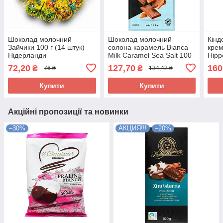
Шоколад молочний
Шоколад молочний
Кінд
Зайчики 100 г (14 штук)
солона карамель Bianca
кре
Нідерланди
Milk Caramel Sea Salt 100
Hipp
г Бельгія
Німе
72,20
127,70
160
₴
₴
76 ₴
134,42 ₴
Купити
Купити
Акційні пропозиції та новинки
–30%
АКЦИЯ!!!
–20%