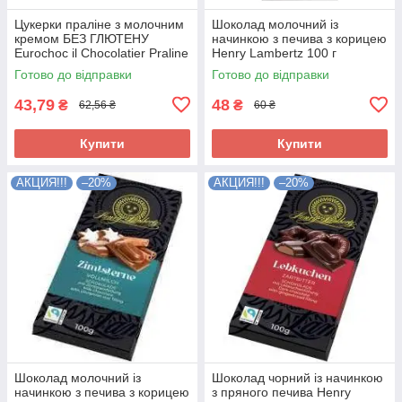
Цукерки праліне з молочним
Шоколад молочний із
кремом БЕЗ ГЛЮТЕНУ
начинкою з печива з корицею
Eurochoc il Chocolatier Praline
Henry Lambertz 100 г
Bianco 100г Іспанія
Німеччина
Готово до відправки
Готово до відправки
43,79
48
₴
₴
62,56 ₴
60 ₴
Купити
Купити
АКЦИЯ!!!
–20%
АКЦИЯ!!!
–20%
Шоколад молочний із
Шоколад чорний із начинкою
начинкою з печива з корицею
з пряного печива Henry