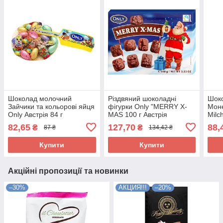
Шоколад молочний
Різдвяний шоколадні
Шок
Зайчики та кольорові яйця
фігурки Only "MERRY X-
Моне
Only Австрія 84 г
MAS 100 г Австрія
Milc
85г
82,65
127,70
88,
₴
₴
87 ₴
134,42 ₴
Купити
Купити
Акційні пропозиції та новинки
–30%
АКЦИЯ!!!
–20%