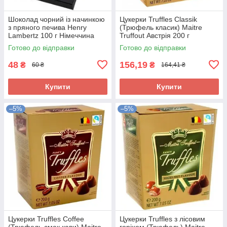
Шоколад чорний із начинкою
Цукерки Truffles Classik
з пряного печива Henry
(Трюфель класик) Maitre
Lambertz 100 г Німеччина
Truffout Австрія 200 г
Готово до відправки
Готово до відправки
48
156,19
₴
₴
60 ₴
164,41 ₴
Купити
Купити
–5%
–5%
Цукерки Truffles Coffee
Цукерки Truffles з лісовим
(Трюфель смак кави) Maitre
горіхом (Трюфель) Maitre