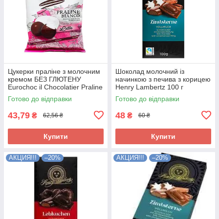
Цукерки праліне з молочним
Шоколад молочний із
кремом БЕЗ ГЛЮТЕНУ
начинкою з печива з корицею
Eurochoc il Chocolatier Praline
Henry Lambertz 100 г
Bianco 100г Іспанія
Німеччина
Готово до відправки
Готово до відправки
43,79
48
₴
₴
62,56 ₴
60 ₴
Купити
Купити
АКЦИЯ!!!
–20%
АКЦИЯ!!!
–20%