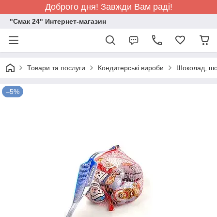
Доброго дня! Завжди Вам раді!
"Смак 24" Интернет-магазин
Товари та послуги
Кондитерські вироби
Шоколад, шо
–5%