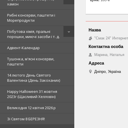
хамон
Рибні консерви, паштети і
Морепродукти
Побутова хімія, пральні
порошки, миючі засоби і т. д.
"Смак 24" Интерне
Адвент-Календар
Марина, Наталья
Тушонка, м'ясні консерви,
паштети
Дніпро, Україна
14 лютого День Святого
Валентина (День Закоханих)
Happy Halloween 31 жовтня
2023г (Щасливий Хелловін)
Великодня 12 квітня 2026 р
Зi Святом 8 БЕРЕЗНЯ!