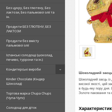
Без цукру, Без глютену, Без
лактози, Без пальмової олії та
ін.
Продукти БЕЗ ГЛЮТЕНУ, БЕЗ
ЛАКТОЗИ
Продукти без вмісту
пальмової олії
Іспанські солодощі (шоколад,
печиво, туррони та ін.)
Кондитерські вироби
Шоколадний заєць 
Kinder Chocolate (Кіндер
Шоколадний заєць із 
Шоколад)
високої якості, цей 
в будь-яку пору дня.
Золоте паковання та 
Торгова марка Chupa Chups
(Чупа-Чупс)
Солодощі для діток
Характеристик