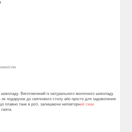
₴
вленістю
в шоколаду. Виготовлений із натурального молочного шоколаду
ть як подарунок до святкового столу або просто для задоволення
 що плавно тане в роті, залишаючи неповторн
ий смак.
 свята.