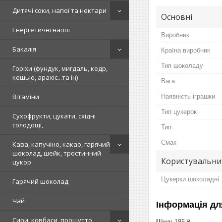
Дитячі соки, напої та нектари
Основні
Енергетичні напої
Виробник
Бакалія
Країна виробник
Тип шоколаду
Горіхи (фундук, мигдаль, кедр,
кешью, арахіс...та ін)
Вага
Вітаміни
Наявність іграшки
Тип цукерок
Сухофрукти, цукати, східні
солодощі,
Тип
Смак
Кава, капучіно, какао, гарячий
шоколад, шейк, тростинний
Користувальни
цукор
Цукерки шоколадні
Гарячий шоколад
Чай
Інформація дл
Сири, ковбаси, прошутто,
Ціна:
185 ₴