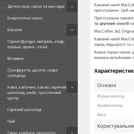
Кавовий напій MacCoff
Дитячі соки, напої та нектари
приготування. Цей нап
Енергетичні напої
Приготування кавовог
та зручний спосіб
на
Бакалія
MacCoffee 3в1 Origina
Кавовий напій MacCoff
Горіхи (фундук, мигдаль, кедр,
заряд бадьорості та 
кешью, арахіс...та ін)
Кожна порція напою 
визнана мільйонами с
Вітаміни
Сухофрукти, цукати, східні
Характеристик
солодощі,
Основні
Кава, капучіно, какао, гарячий
шоколад, шейк, тростинний
Форма випуску
цукор
Ароматизатор
Гарячий шоколад
Вага
Чай
Користувальни
Сири, ковбаси, прошутто,