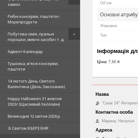
Об`єм
хамон
Основні атриб
Рибні консерви, паштети і
Морепродукти
Упаковка
Побутова хімія, пральні
Тип
порошки, миючі засоби і т. д.
Інформація дл
Адвент-Календар
Ціна:
7,60 ₴
Тушонка, м'ясні консерви,
паштети
14 лютого День Святого
Валентина (День Закоханих)
Happy Halloween 31 жовтня
"Смак 24" Интерне
2023г (Щасливий Хелловін)
Великодня 12 квітня 2026 р
Марина, Наталья
Зi Святом 8 БЕРЕЗНЯ!