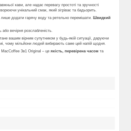
равжньої кави, але надає перевагу простоті та зручності
творюючи унікальний смак, який зігріває та бадьорить.
о лише додати гарячу воду та ретельно перемішати.
Швидкий
ь або вечірня розслабленість.
 стане вашим вірним супутником у будь-якій ситуації, даруючи
мі, чому мільйони людей вибирають саме цей напій щодня.
 MacCoffee 3в1 Original – це
якість, перевірена часом
та