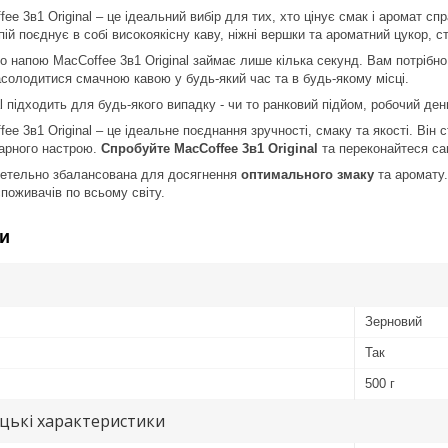
ee 3в1 Original – це ідеальний вибір для тих, хто цінує смак і аромат сп
ій поєднує в собі високоякісну каву, ніжні вершки та ароматний цукор, с
о напою MacCoffee 3в1 Original займає лише кілька секунд. Вам потрібн
солодитися смачною кавою у будь-який час та в будь-якому місці.
l підходить для будь-якого випадку - чи то ранковий підйом, робочий ден
ee 3в1 Original – це ідеальне поєднання зручності, смаку та якості. Він
гарного настрою.
Спробуйте MacCoffee 3в1 Original
та переконайтеся са
ретельно збалансована для досягнення
оптимального змаку
та аромату.
поживачів по всьому світу.
и
Зерновий
Так
500 г
цькі характеристики