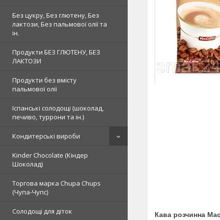
Без цукру, Без глютену, Без
лактози, Без пальмової олії та
ін.
Продукти БЕЗ ГЛЮТЕНУ, БЕЗ
ЛАКТОЗИ
Продукти без вмісту
пальмової олії
Іспанські солодощі (шоколад,
печиво, туррони та ін.)
Кондитерські вироби
Kinder Chocolate (Кіндер
Шоколад)
Торгова марка Chupa Chups
(Чупа-Чупс)
Солодощі для діток
Кава розчинна Macc