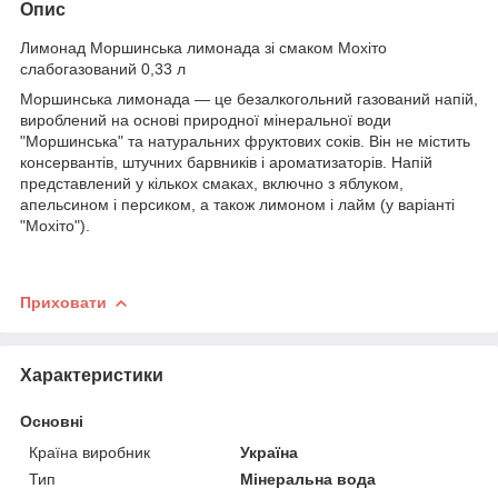
Опис
Лимонад Моршинська лимонада зі смаком Мохіто
слабогазований 0,33 л
Моршинська лимонада — це безалкогольний газований напій,
вироблений на основі природної мінеральної води
"Моршинська" та натуральних фруктових соків. Він не містить
консервантів, штучних барвників і ароматизаторів. Напій
представлений у кількох смаках, включно з яблуком,
апельсином і персиком, а також лимоном і лайм (у варіанті
"Мохіто").
Приховати
Характеристики
Основні
Країна виробник
Україна
Тип
Мінеральна вода