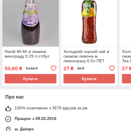
Напій Mi-Mi зі смаком
Холодний чорний чай зі
Холо
винограду 0.29 л ст/бут
смаком лимона м
смак
лемонграсу 0.5л ПЕТ
Tea 
50,60
27
27
₴
₴
53,60 ₴
30 ₴
Купити
Купити
Про нас
100% позитивних з 3678 відгуків за рік
Працює з 09.02.2016
м. Дніпро