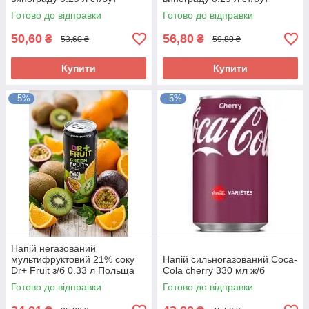
Готово до відправки
Готово до відправки
50,60
56,80
₴
₴
53,60 ₴
59,80 ₴
Купити
Купити
–5%
–5%
Напій негазований
мультифруктовий 21% соку
Напій сильногазований Coca-
Dr+ Fruit з/б 0.33 л Польща
Cola cherry 330 мл ж/б
Готово до відправки
Готово до відправки