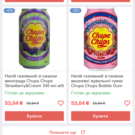
–5%
–5%
Напій газований зі смаком
Напій газований зі смаком
винограда Chupa Chups
вишневої жувальної гумки
Strawberry&Cream 345 мл ж/б
Chupa Chups Bubble Gum
Корея
345мл Корея
Готово до відправки
Готово до відправки
53,04
53,04
₴
₴
55,84 ₴
55,84 ₴
Купити
Купити
Показати ще