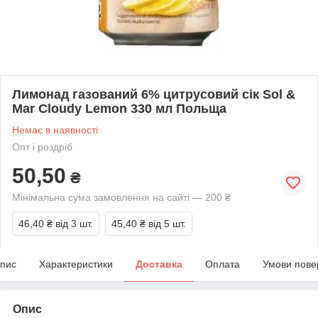
Лимонад газований 6% цитрусовий сік Sol &
Mar Cloudy Lemon 330 мл Польща
Немає в наявності
Опт і роздріб
50,50
₴
Мінімальна сума замовлення на сайті — 200 ₴
46,40 ₴
від 3 шт.
45,40 ₴
від 5 шт.
пис
Характеристики
Доставка
Оплата
Умови пове
Опис