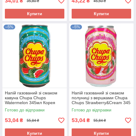
34,01
43,22
₴
₴
35,80 ₴
45,50 ₴
Купити
Купити
–5%
–5%
Напій газований зі смаком
Напій газований зі смаком
кавуна Chupa Chups
полуниці з вершками Chupa
Watermelon 345мл Корея
Chups Strawberry&Cream 345
мл ж/б Корея
Готово до відправки
Готово до відправки
53,04
53,04
₴
₴
55,84 ₴
55,84 ₴
Купити
Купити