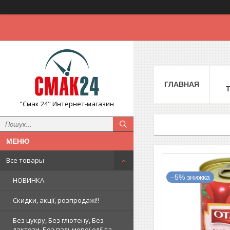
ГЛАВНАЯ
"Смак 24" Интернет-магазин
Все товары
–5%
НОВИНКА
Скидки, акції, розпродажі!!
Без цукру, Без глютену, Без
лактози, Без пальмової олії та