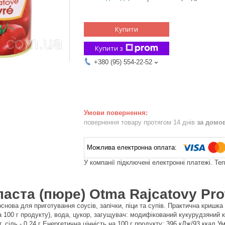
Купити
Купити з
+380 (95) 554-22-52
повернення товару протягом 14 днів
за домо
У компанії підключені електронні платежі. Те
аста (пюре) Otma Rajcatovy Prot
основа для приготування соусів, запічки, піци та супів. Практична кришк
а 100 г продукту), вода, цукор, загущувач: модифікований кукурудзяний к
2 г, сіль - 0,24 г Енергетична цінність на 100 г продукту: 396 кДж/93 ккал 