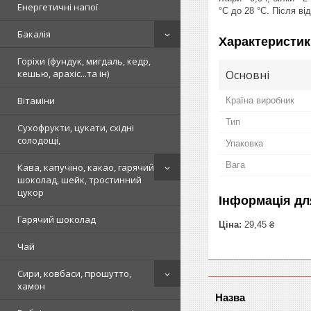
Енергетичні напої
°С до 28 °С. Після ві
Бакалія
Характеристик
Горіхи (фундук, мигдаль, кедр,
Основні
кешью, арахіс...та ін)
Вітаміни
Країна виробник
Тип
Сухофрукти, цукати, східні
солодощі,
Упаковка
Вага
Кава, капучіно, какао, гарячий
шоколад, шейк, тростинний
цукор
Інформація дл
Гарячий шоколад
Ціна:
29,45 ₴
Чай
Сири, ковбаси, прошутто,
хамон