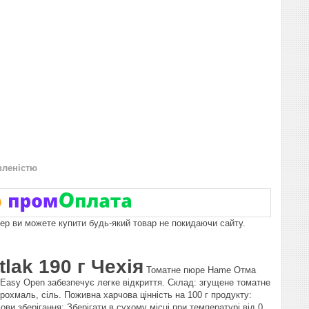
вленістю
пер ви можете купити будь-який товар не покидаючи сайту.
lak 190 г Чехія
Томатне пюре Hame Отма
а Easy Open забезпечує легке відкриття. Склад: згущене томатне
рохмаль, сіль. Поживна харчова цінність на 100 г продукту:
Умови зберігання: Зберігати в сухому місці при температурі від 0