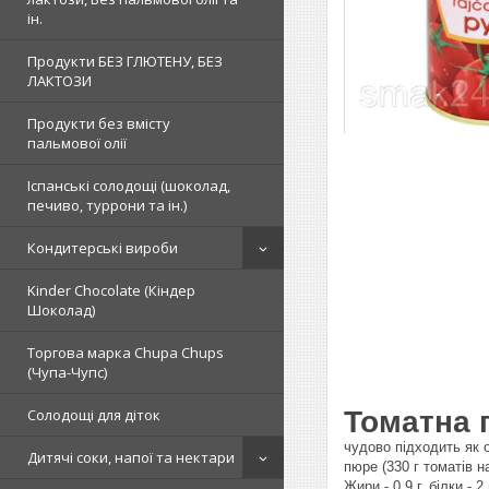
ін.
Продукти БЕЗ ГЛЮТЕНУ, БЕЗ
ЛАКТОЗИ
Продукти без вмісту
пальмової олії
Іспанські солодощі (шоколад,
печиво, туррони та ін.)
Кондитерські вироби
Kinder Chocolate (Кіндер
Шоколад)
Торгова марка Chupa Chups
(Чупа-Чупс)
Томатна п
Солодощі для діток
чудово підходить як 
Дитячі соки, напої та нектари
пюре (330 г томатів н
Жири - 0,9 г, білки - 