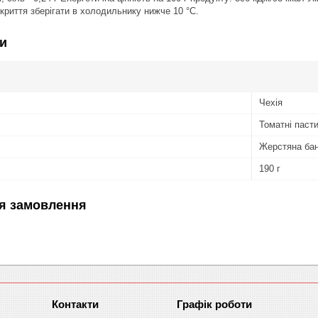
дкриття зберігати в холодильнику нижче 10 °С.
и
Чехія
Томатні паст
Жерстяна ба
190 г
я замовлення
Графік роботи