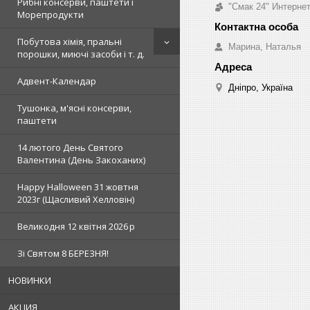
Рибні консерви, паштети і
"Смак 24" Интерне
Морепродукти
Побутова хімія, пральні
Марина, Наталья
порошки, миючі засоби і т. д.
Адвент-Календар
Дніпро, Україна
Тушонка, м'ясні консерви,
паштети
14 лютого День Святого
Валентина (День Закоханих)
Happy Halloween 31 жовтня
2023г (Щасливий Хелловін)
Великодня 12 квітня 2026 р
Зi Святом 8 БЕРЕЗНЯ!
НОВИНКИ
АКЦИЯ