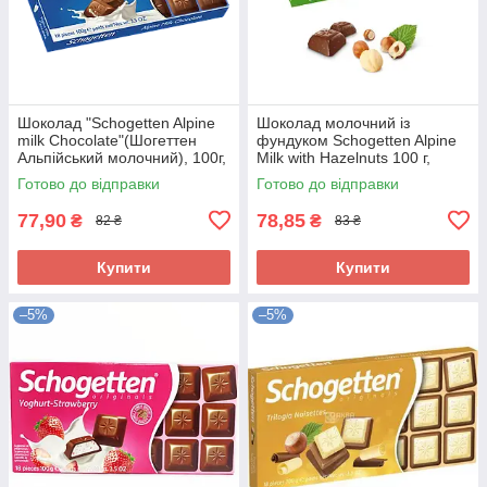
Шоколад "Schogetten Alpine
Шоколад молочний із
milk Chocolate"(Шогеттен
фундуком Schogetten Alpine
Альпійський молочний), 100г,
Milk with Hazelnuts 100 г,
Германиия
Німеччина
Готово до відправки
Готово до відправки
77,90
78,85
₴
₴
82 ₴
83 ₴
Купити
Купити
–5%
–5%