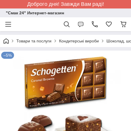
Доброго дня! Завжди Вам раді!
"Смак 24" Интернет-магазин
Товари та послуги
Кондитерські вироби
Шоколад, шо
–5%