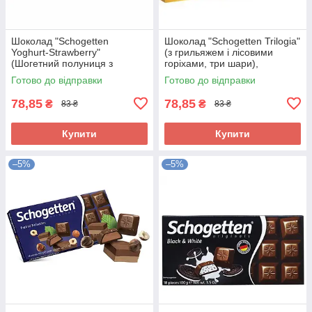
Шоколад "Schogetten
Шоколад "Schogetten Trilogia"
Yoghurt-Strawberry"
(з грильяжем і лісовими
(Шогетний полуниця з
горіхами, три шари),
йогуртом) Німеччина, 100 г
Німеччина, 100 г
Готово до відправки
Готово до відправки
78,85
78,85
₴
₴
83 ₴
83 ₴
Купити
Купити
–5%
–5%