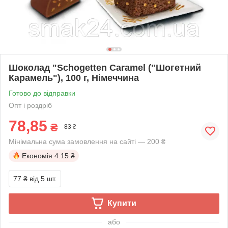
Шоколад "Schogetten Caramel ("Шогетний
Карамель"), 100 г, Німеччина
Готово до відправки
Опт і роздріб
78,85
₴
83 ₴
Мінімальна сума замовлення на сайті — 200 ₴
Економія
4.15 ₴
77 ₴
від 5 шт.
Купити
або