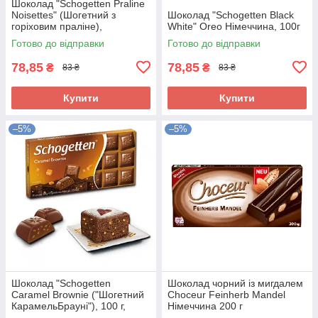
Шоколад "Schogetten Praline
Noisettes" (Шогетний з
Шоколад "Schogetten Black
горіховим праліне),
White" Oreo Німеччина, 100г
Німеччина, 100 г
Готово до відправки
Готово до відправки
78,85
78,85
₴
₴
83 ₴
83 ₴
Купити
Купити
–5%
–5%
Шоколад "Schogetten
Шоколад чорний із мигдалем
Caramel Brownie ("Шогетний
Choceur Feinherb Mandel
КарамельБрауні"), 100 г,
Німеччина 200 г
Німеччина