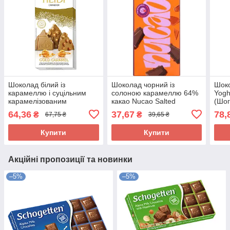
Шоколад білий із
Шоколад чорний із
Шоко
карамеллю і суцільним
солоною карамеллю 64%
Yogh
карамелізованим
какао Nucao Salted
(Шог
фундуком Heidi Grand'Or
Caramel 85 г Німеччина
йогу
64,36
37,67
78,
₴
₴
67,75 ₴
39,65 ₴
Gold Caramel 100 г
г
Румунія
Купити
Купити
Акційні пропозиції та новинки
–5%
–5%