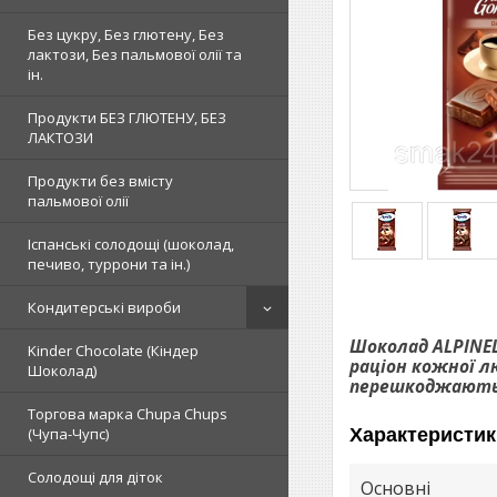
Без цукру, Без глютену, Без
лактози, Без пальмової олії та
ін.
Продукти БЕЗ ГЛЮТЕНУ, БЕЗ
ЛАКТОЗИ
Продукти без вмісту
пальмової олії
Іспанські солодощі (шоколад,
печиво, туррони та ін.)
Кондитерські вироби
Шоколад ALPINEL
Kinder Chocolate (Кіндер
раціон кожної л
Шоколад)
перешкоджають у
Торгова марка Chupa Chups
Характеристик
(Чупа-Чупс)
Солодощі для діток
Основні