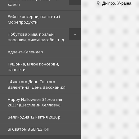
Дніпро, Україна
хамон
Рибні консерви, паштети і
Морепродукти
Побутова хімія, пральні
порошки, миючі засоби і т. д.
Адвент-Календар
Тушонка, м'ясні консерви,
паштети
14 лютого День Святого
Валентина (День Закоханих)
Happy Halloween 31 жовтня
2023г (Щасливий Хелловін)
Великодня 12 квітня 2026 р
Зi Святом 8 БЕРЕЗНЯ!