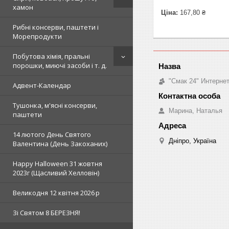
хамон
Ціна:
167,80 ₴
Рибні консерви, паштети і
Морепродукти
Побутова хімія, пральні
порошки, миючі засоби і т. д.
"Смак 24" Интерне
Адвент-Календар
Тушонка, м'ясні консерви,
Марина, Наталья
паштети
14 лютого День Святого
Дніпро, Україна
Валентина (День Закоханих)
Happy Halloween 31 жовтня
2023г (Щасливий Хелловін)
Великодня 12 квітня 2026 р
Зi Святом 8 БЕРЕЗНЯ!