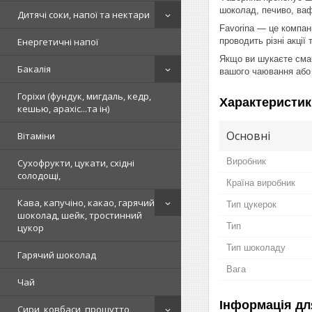
шоколад, печиво, вафл
Дитячі соки, напої та нектари
Favorina — це компані
проводить різні акції 
Енергетичні напої
Якщо ви шукаєте смач
Бакалія
вашого чаювання або 
Горіхи (фундук, мигдаль, кедр,
Характеристик
кешью, арахіс...та ін)
Основні
Вітаміни
Виробник
Сухофрукти, цукати, східні
солодощі,
Країна виробник
Кава, капучіно, какао, гарячий
Тип цукерок
шоколад, шейк, тростинний
Тип
цукор
Тип шоколаду
Гарячий шоколад
Вага
Чай
Інформація дл
Сири, ковбаси, прошутто,