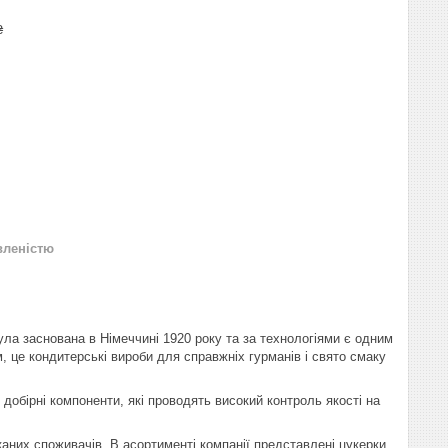
₴
вленістю
ула заснована в Німеччині 1920 року та за технологіями є одним
м, це кондитерські вироби для справжніх гурманів і свято смаку
 добірні компоненти, які проводять високий контроль якості на
них споживачів. В асортименті компанії представлені цукерки,