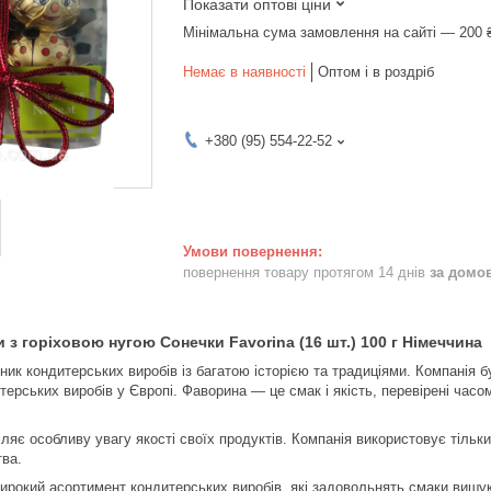
Показати оптові ціни
Мінімальна сума замовлення на сайті — 200 
Немає в наявності
Оптом і в роздріб
+380 (95) 554-22-52
повернення товару протягом 14 днів
за домо
 з горіховою нугою Сонечки Favorina (16 шт.) 100 г Німеччина
ик кондитерських виробів із багатою історією та традиціями. Компанія б
итерських виробів у Європі. Фаворина — це смак і якість, перевірені часо
ляє особливу увагу якості своїх продуктів. Компанія використовує тільки
тва.
рокий асортимент кондитерських виробів, які задовольнять смаки вишука