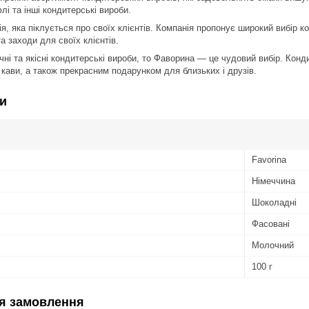
і та інші кондитерські вироби.
я, яка піклується про своїх клієнтів. Компанія пропонує широкий вибір 
та заходи для своїх клієнтів.
ні та якісні кондитерські вироби, то Фаворина — це чудовий вибір. Кон
кави, а також прекрасним подарунком для близьких і друзів.
и
Favorina
Німеччина
Шоколадні
Фасовані
Молочний
100 г
я замовлення