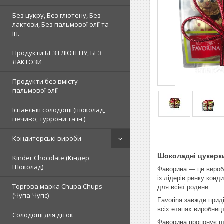
Без цукру, Без глютену, Без
лактози, Без пальмової олії та
ін.
Продукти БЕЗ ГЛЮТЕНУ, БЕЗ
ЛАКТОЗИ
Продукти без вмісту
пальмової олії
Іспанські солодощі (шоколад,
печиво, туррони та ін.)
Кондитерські вироби
Шоколадні цукерки
Kinder Chocolate (Кіндер
Шоколад)
Фаворина — це виробн
із лідерів ринку конд
Торгова марка Chupa Chups
для всієї родини.
(Чупа-Чупс)
Favorina завжди приді
всіх етапах виробниц
Солодощі для діток
Фаворина пропонує ши