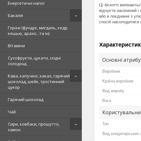
Енергетичні напої
Ці біскотті випікають
відчуєте насичений і 
Бакалія
або в поєднанні з ул
спосіб насолодитися 
Горіхи (фундук, мигдаль, кедр,
кешью, арахіс...та ін)
Характеристик
Вітаміни
Сухофрукти, цукати, східні
Основні атриб
солодощі,
Виробник
Кава, капучіно, какао, гарячий
Країна виробник
шоколад, шейк, тростинний
цукор
Вид виробу
Гарячий шоколад
Вага
Користувальни
Чай
Сири, ковбаси, прошутто,
Тип
хамон
Вид кондитерських 