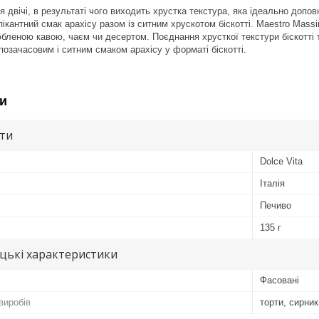
ся двічі, в результаті чого виходить хрустка текстура, яка ідеально доп
пікантний смак арахісу разом із ситним хрускотом біскотті. Maestro Mass
юбленою кавою, чаєм чи десертом. Поєднання хрусткої текстури біскотті 
позачасовим і ситним смаком арахісу у форматі біскотті.
и
ути
Dolce Vita
Італія
Печиво
135 г
цькі характеристики
Фасовані
виробів
торти, сирник