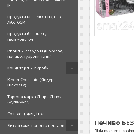
ін.
Продукти БЕЗ ГЛЮТЕНУ, БЕЗ
ЛАКТОЗИ
Продукти без вмісту
пальмової олії
Іспанські солодощі (шоколад,
печиво, туррони та ін.)
Кондитерські вироби
Kinder Chocolate (Кіндер
Шоколад)
Торгова марка Chupa Chups
(Чупа-Чупс)
Солодощі для діток
Печиво БЕЗ
Дитячі соки, напої та нектари
Лінія maestro massimo