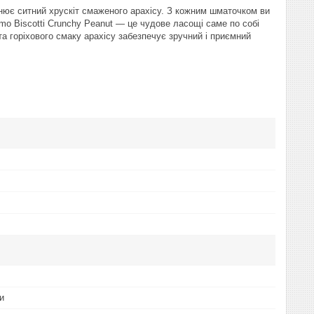
овнює ситний хрускіт смаженого арахісу. З кожним шматочком ви
imo Biscotti Crunchy Peanut — це чудове ласощі саме по собі
та горіхового смаку арахісу забезпечує зручний і приємний
и