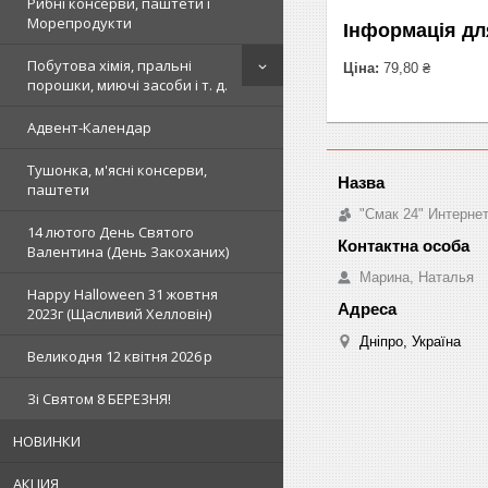
Рибні консерви, паштети і
Морепродукти
Інформація дл
Побутова хімія, пральні
Ціна:
79,80 ₴
порошки, миючі засоби і т. д.
Адвент-Календар
Тушонка, м'ясні консерви,
паштети
"Смак 24" Интерне
14 лютого День Святого
Валентина (День Закоханих)
Марина, Наталья
Happy Halloween 31 жовтня
2023г (Щасливий Хелловін)
Дніпро, Україна
Великодня 12 квітня 2026 р
Зi Святом 8 БЕРЕЗНЯ!
НОВИНКИ
АКЦИЯ