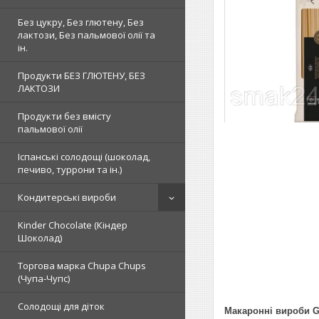
Без цукру, Без глютену, Без
лактози, Без пальмової олії та
ін.
Продукти БЕЗ ГЛЮТЕНУ, БЕЗ
ЛАКТОЗИ
Продукти без вмісту
пальмової олії
Іспанські солодощі (шоколад,
печиво, туррони та ін.)
Кондитерські вироби
Kinder Chocolate (Кіндер
Шоколад)
Торгова марка Chupa Chups
(Чупа-Чупс)
Солодощі для діток
Макаронні вироби Gal