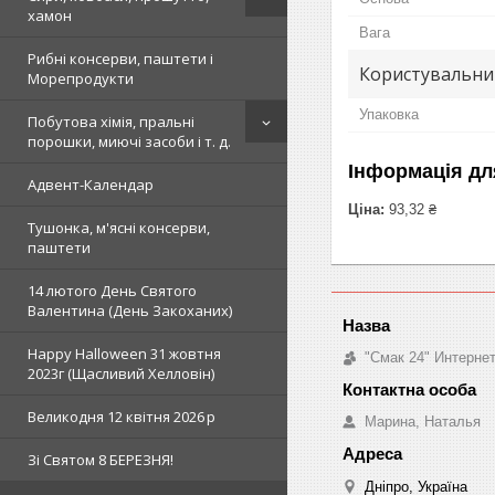
хамон
Вага
Рибні консерви, паштети і
Користувальни
Морепродукти
Упаковка
Побутова хімія, пральні
порошки, миючі засоби і т. д.
Інформація дл
Адвент-Календар
Ціна:
93,32 ₴
Тушонка, м'ясні консерви,
паштети
14 лютого День Святого
Валентина (День Закоханих)
Happy Halloween 31 жовтня
"Смак 24" Интерне
2023г (Щасливий Хелловін)
Великодня 12 квітня 2026 р
Марина, Наталья
Зi Святом 8 БЕРЕЗНЯ!
Дніпро, Україна