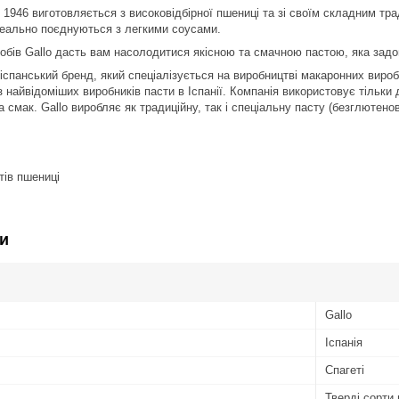
 1946 виготовляється з високовідбірної пшениці та зі своїм складним тр
ідеально поєднуються з легкими соусами.
обів Gallo дасть вам насолодитися якісною та смачною пастою, яка задов
іспанський бренд, який спеціалізується на виробництві макаронних вироб
із найвідоміших виробників пасти в Іспанії. Компанія використовує тільк
 смак. Gallo виробляє як традиційну, так і спеціальну пасту (безглютено
тів пшениці
и
Gallo
Іспанія
Спагеті
Тверді сорти