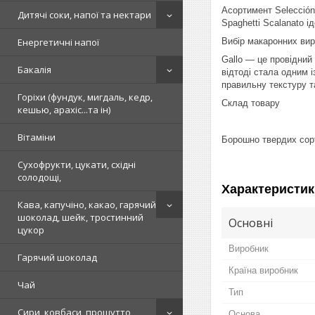
Асортимент Selección
Дитячі соки, напої та нектари
Spaghetti Scalanato 
Вибір макаронних вир
Енергетичні напої
Gallo — це провідний 
Бакалія
відтоді стала одним 
правильну текстуру та
Горіхи (фундук, мигдаль, кедр,
Склад товару
кешью, арахіс...та ін)
Вітаміни
Борошно твердих сор
Сухофрукти, цукати, східні
солодощі,
Характеристик
Кава, капучіно, какао, гарячий
шоколад, шейк, тростинний
Основні
цукор
Виробник
Гарячий шоколад
Країна виробник
Чай
Тип
Сири, ковбаси, прошутто,
Основа