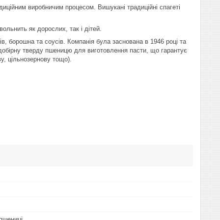
адиційним виробничим процесом. Вишукані традиційні спагеті
ольнить як дорослих, так і дітей.
ів, борошна та соусів. Компанія була заснована в 1946 році та
и добірну тверду пшеницю для виготовлення пасти, що гарантує
ву, цільнозернову тощо).
 пшениці