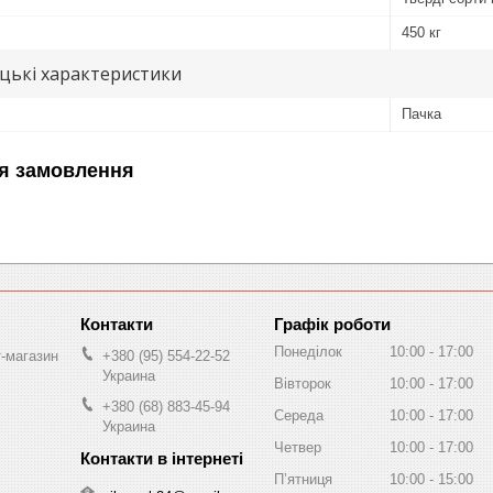
450 кг
цькі характеристики
Пачка
я замовлення
Графік роботи
Понеділок
10:00
17:00
т-магазин
+380 (95) 554-22-52
Украина
Вівторок
10:00
17:00
+380 (68) 883-45-94
Середа
10:00
17:00
Украина
Четвер
10:00
17:00
Пʼятниця
10:00
15:00