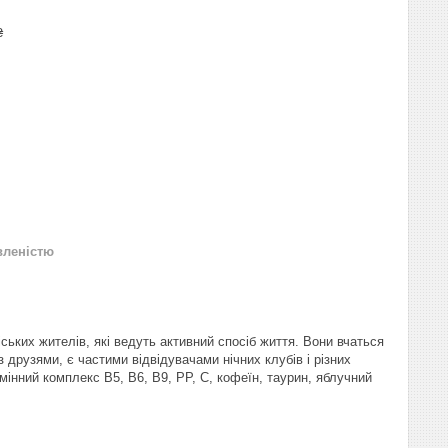
₴
вленістю
ських жителів, які ведуть активний спосіб життя. Вони вчаться
друзями, є частими відвідувачами нічних клубів і різних
мінний комплекс B5, B6, B9, PP, C, кофеїн, таурин, яблучний