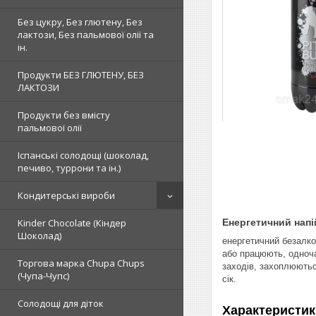
Без цукру, Без глютену, Без
лактози, Без пальмової олії та
ін.
Продукти БЕЗ ГЛЮТЕНУ, БЕЗ
ЛАКТОЗИ
Продукти без вмісту
пальмової олії
Іспанські солодощі (шоколад,
печиво, туррони та ін.)
Кондитерські вироби
Енергетичний напій 
Kinder Chocolate (Кіндер
Шоколад)
енергетичний безалко
або працюють, одноча
Торгова марка Chupa Chups
заходів, захоплюються
(Чупа-Чупс)
сік.
Солодощі для діток
Характеристик