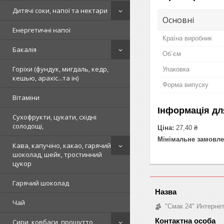
Дитячі соки, напої та нектари
Основні
Енергетичні напої
Країна виробник
Бакалія
Об`єм
Горіхи (фундук, мигдаль, кедр,
Упаковка
кешью, арахіс...та ін)
Форма випуску
Вітаміни
Інформація дл
Сухофрукти, цукати, східні
солодощі,
Ціна:
27,40 ₴
Мінімальне замовле
Кава, капучіно, какао, гарячий
шоколад, шейк, тростинний
цукор
Гарячий шоколад
Чай
"Смак 24" Интерне
Сири, ковбаси, прошутто,