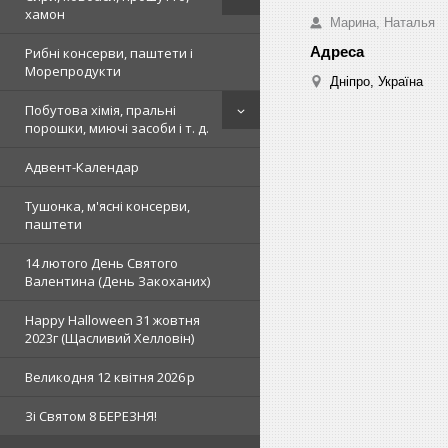
хамон
Марина, Наталья
Рибні консерви, паштети і
Морепродукти
Дніпро, Україна
Побутова хімія, пральні
порошки, миючі засоби і т. д.
Адвент-Календар
Тушонка, м'ясні консерви,
паштети
14 лютого День Святого
Валентина (День Закоханих)
Happy Halloween 31 жовтня
2023г (Щасливий Хелловін)
Великодня 12 квітня 2026 р
Зi Святом 8 БЕРЕЗНЯ!