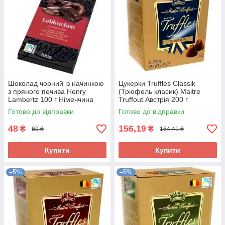
Шоколад чорний із начинкою
Цукерки Truffles Classik
з пряного печива Henry
(Трюфель класик) Maitre
Lambertz 100 г Німеччина
Truffout Австрія 200 г
Готово до відправки
Готово до відправки
48
156,19
₴
₴
60 ₴
164,41 ₴
Купити
Купити
–5%
–5%