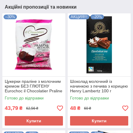
Акційні пропозиції та новинки
–30%
АКЦИЯ!!!
–20%
Цукерки праліне з молочним
Шоколад молочний із
кремом БЕЗ ГЛЮТЕНУ
начинкою з печива з корицею
Eurochoc il Chocolatier Praline
Henry Lambertz 100 г
Bianco 100г Іспанія
Німеччина
Готово до відправки
Готово до відправки
43,79
48
₴
₴
62,56 ₴
60 ₴
Купити
Купити