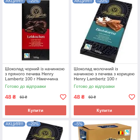
АКЦИЯ!!!
–20%
АКЦИЯ!!!
–20%
Шоколад чорний із начинкою
Шоколад молочний із
з пряного печива Henry
начинкою з печива з корицею
Lambertz 100 г Німеччина
Henry Lambertz 100 г
Німеччина
Готово до відправки
Готово до відправки
48
48
₴
₴
60 ₴
60 ₴
Купити
Купити
АКЦИЯ!!!
–20%
–5%