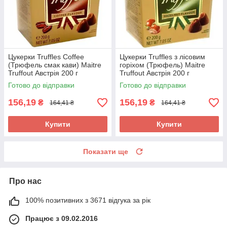
Цукерки Truffles Coffee
Цукерки Truffles з лісовим
(Трюфель смак кави) Maitre
горіхом (Трюфель) Maitre
Truffout Австрія 200 г
Truffout Австрія 200 г
Готово до відправки
Готово до відправки
156,19
156,19
₴
₴
164,41 ₴
164,41 ₴
Купити
Купити
Показати ще
Про нас
100% позитивних з 3671 відгука за рік
Працює з 09.02.2016