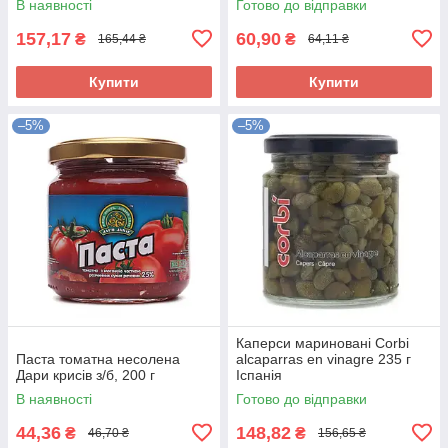
В наявності
Готово до відправки
157,17
60,90
₴
₴
165,44 ₴
64,11 ₴
Купити
Купити
–5%
–5%
Каперси мариновані Corbi
Паста томатна несолена
alcaparras en vinagre 235 г
Дари крисів з/б, 200 г
Іспанія
В наявності
Готово до відправки
44,36
148,82
₴
₴
46,70 ₴
156,65 ₴