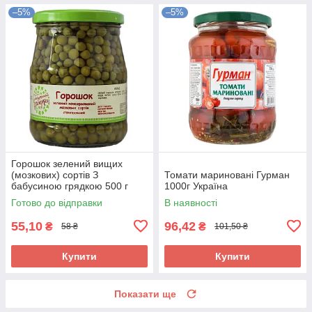
–5%
–5%
Горошок зелений вищих
(мозкових) сортів З
Томати мариновані Гурман
бабусиною грядкою 500 г
1000г Україна
Україна
Готово до відправки
В наявності
55,10
96,42
₴
₴
58 ₴
101,50 ₴
Купити
Купити
Показати ще