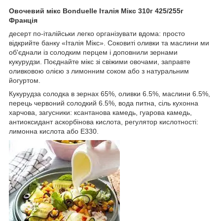
Овочевий мікс Bonduelle Італія Мікс 310г 425/255г
Франція
десерт по-італійськи легко організувати вдома: просто
відкрийте банку «Італія Мікс». Соковиті оливки та маслини ми
об'єднали із солодким перцем і доповнили зернами
кукурудзи. Поєднайте мікс зі свіжими овочами, заправте
оливковою олією з лимонним соком або з натуральним
йогуртом.
Кукурудза солодка в зернах 65%, оливки 6.5%, маслини 6.5%,
перець червоний солодкий 6.5%, вода питна, сіль кухонна
харчова, загусники: ксантанова камедь, гуарова камедь,
антиоксидант аскорбінова кислота, регулятор кислотності:
лимонна кислота або Е330.