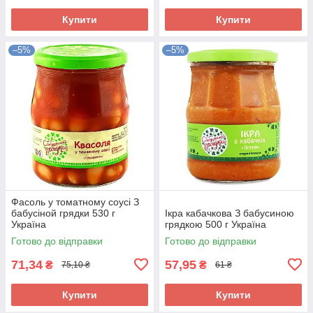
Купити
Купити
–5%
–5%
Фасоль у томатному соусі З
бабусіной грядки 530 г
Ікра кабачкова З бабусиною
Україна
грядкою 500 г Україна
Готово до відправки
Готово до відправки
71,34
57,95
₴
₴
75,10 ₴
61 ₴
Купити
Купити