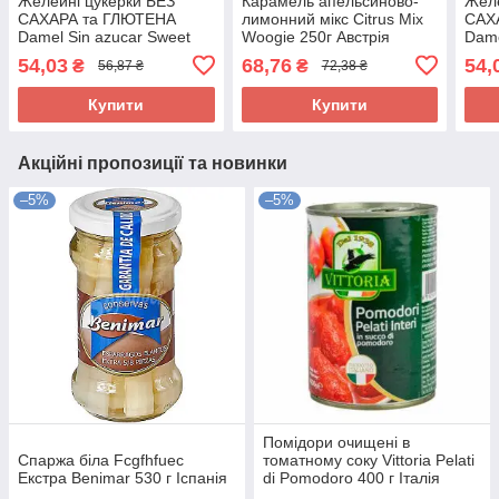
Желейні цукерки БЕЗ
Карамель апельсиново-
Желе
САХАРА та ГЛЮТЕНА
лимонний мікс Citrus Mix
САХ
Damel Sin azucar Sweet
Woogie 250г Австрія
Dame
Mix (солодкий мікс)
Mix 
54,03
68,76
54,
₴
₴
56,87 ₴
72,38 ₴
Іспанія 90 г
Іспа
Купити
Купити
Акційні пропозиції та новинки
–5%
–5%
Помідори очищені в
Спаржа біла Fcgfhfuec
томатному соку Vittoria Pelati
Екстра Benimar 530 г Іспанія
di Pomodoro 400 г Італія