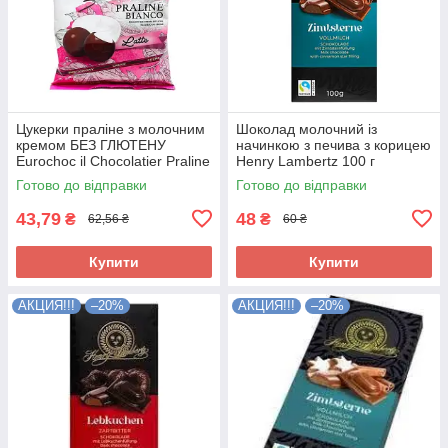
Цукерки праліне з молочним
Шоколад молочний із
кремом БЕЗ ГЛЮТЕНУ
начинкою з печива з корицею
Eurochoc il Chocolatier Praline
Henry Lambertz 100 г
Bianco 100г Іспанія
Німеччина
Готово до відправки
Готово до відправки
43,79
48
₴
₴
62,56 ₴
60 ₴
Купити
Купити
АКЦИЯ!!!
–20%
АКЦИЯ!!!
–20%