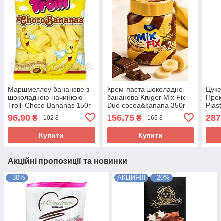
Маршмеллоу бананове з
Крем-паста шоколадно-
Цуке
шоколадною начинкою
бананова Kruger Mix Fix
Прем
Trolli Choco Bananas 150г
Duo cocoa&banana 350г
Pias
Німеччина
Польща
Sele
96,90
156,75
287
₴
₴
102 ₴
165 ₴
Купити
Купити
Акційні пропозиції та новинки
–30%
АКЦИЯ!!!
–20%