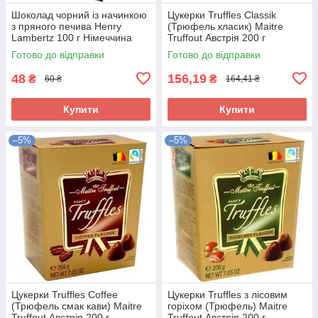
Шоколад чорний із начинкою
Цукерки Truffles Classik
з пряного печива Henry
(Трюфель класик) Maitre
Lambertz 100 г Німеччина
Truffout Австрія 200 г
Готово до відправки
Готово до відправки
48
156,19
₴
₴
60 ₴
164,41 ₴
Купити
Купити
–5%
–5%
Цукерки Truffles Coffee
Цукерки Truffles з лісовим
(Трюфель смак кави) Maitre
горіхом (Трюфель) Maitre
Truffout Австрія 200 г
Truffout Австрія 200 г