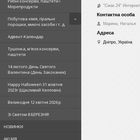
Рибні консерви, паштети і
"Смак 24" Интерне
Морепродукти
Побутова хімія, пральні
Марина, Наталья
порошки, миючі засоби і т. д.
Адвент-Календар
Дніпро, Україна
Тушонка, м'ясні консерви,
паштети
14 лютого День Святого
Валентина (День Закоханих)
Happy Halloween 31 жовтня
2023г (Щасливий Хелловін)
Великодня 12 квітня 2026 р
Зi Святом 8 БЕРЕЗНЯ!
НОВИНКИ
АКЦИЯ