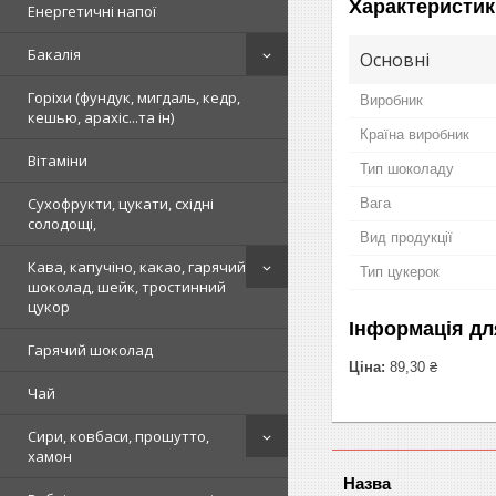
Характеристик
Енергетичні напої
Бакалія
Основні
Горіхи (фундук, мигдаль, кедр,
Виробник
кешью, арахіс...та ін)
Країна виробник
Вітаміни
Тип шоколаду
Сухофрукти, цукати, східні
Вага
солодощі,
Вид продукції
Кава, капучіно, какао, гарячий
Тип цукерок
шоколад, шейк, тростинний
цукор
Інформація дл
Гарячий шоколад
Ціна:
89,30 ₴
Чай
Сири, ковбаси, прошутто,
хамон