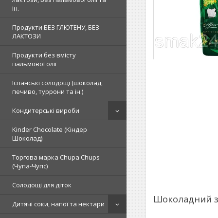
ін.
Продукти БЕЗ ГЛЮТЕНУ, БЕЗ
ЛАКТОЗИ
Продукти без вмісту
пальмової олії
Іспанські солодощі (шоколад,
печиво, туррони та ін.)
Кондитерські вироби
Kinder Chocolate (Кіндер
Шоколад)
Торгова марка Chupa Chups
(Чупа-Чупс)
Солодощі для діток
Шоколадний за
Дитячі соки, напої та нектари