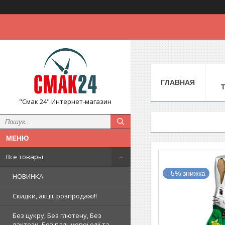
ГЛАВНАЯ
"Смак 24" Интернет-магазин
Все товары
–5%
НОВИНКА
Скидки, акції, розпродажі!!
Без цукру, Без глютену, Без
лактози, Без пальмової олії та