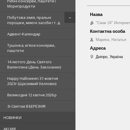
Рибні консерви, паштети і
Морепродукти
Побутова хімія, пральні
порошки, миючі засоби і т. д.
"Смак 24" Интерне
Адвент-Календар
Марина, Наталья
Тушонка, м'ясні консерви,
паштети
Дніпро, Україна
14 лютого День Святого
Валентина (День Закоханих)
Happy Halloween 31 жовтня
2023г (Щасливий Хелловін)
Великодня 12 квітня 2026 р
Зi Святом 8 БЕРЕЗНЯ!
НОВИНКИ
АКЦИЯ