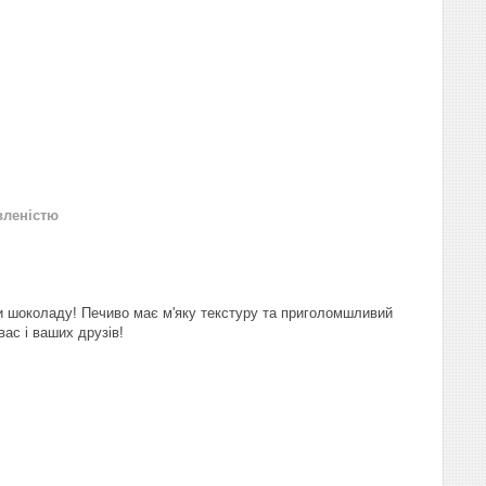
вленістю
 шоколаду! Печиво має м'яку текстуру та приголомшливий
вас і ваших друзів!