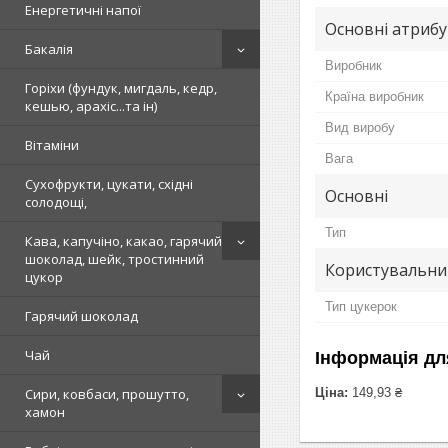
Енергетичні напої
Основні атриб
Бакалія
Виробник
Горіхи (фундук, мигдаль, кедр,
Країна виробник
кешью, арахіс...та ін)
Вид виробу
Вітаміни
Вага
Сухофрукти, цукати, східні
Основні
солодощі,
Тип
Кава, капучіно, какао, гарячий
шоколад, шейк, тростинний
Користувальни
цукор
Тип цукерок
Гарячий шоколад
Чай
Інформація дл
Ціна:
149,93 ₴
Сири, ковбаси, прошутто,
хамон