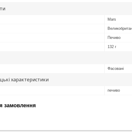
ути
Mars
Великобритан
Печиво
132 г
Фасовані
цькі характеристики
печиво
я замовлення