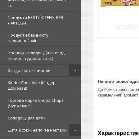
ін.
Продукти БЕЗ ГЛЮТЕНУ, БЕЗ
ЛАКТОЗИ
Продукти без вмісту
пальмової олії
Іспанські солодощі (шоколад,
печиво, туррони та ін.)
Кондитерські вироби
Печиво шоколадне 
Kinder Chocolate (Кіндер
Шоколад)
Це божественно смач
карамельний аромат! 
Торгова марка Chupa Chups
(Чупа-Чупс)
Солодощі для діток
Дитячі соки, напої та нектари
Характеристик