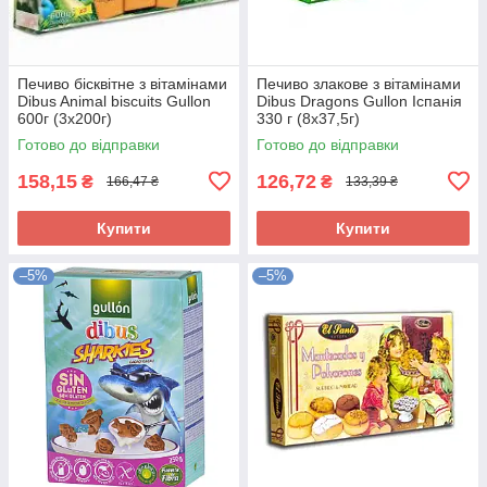
Печиво бісквітне з вітамінами
Печиво злакове з вітамінами
Dibus Animal biscuits Gullon
Dibus Dragons Gullon Іспанія
600г (3х200г)
330 г (8х37,5г)
Готово до відправки
Готово до відправки
158,15
126,72
₴
₴
166,47 ₴
133,39 ₴
Купити
Купити
–5%
–5%