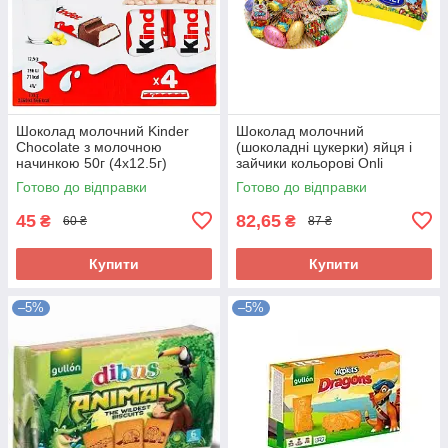
Шоколад молочний Kinder
Шоколад молочний
Chocolate з молочною
(шоколадні цукерки) яйця і
начинкою 50г (4х12.5г)
зайчики кольорові Onli
Німеччина
Австрія 84г
Готово до відправки
Готово до відправки
45
82,65
₴
₴
60 ₴
87 ₴
Купити
Купити
–5%
–5%