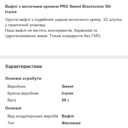
Вафлі з молочним кремом PRO Sweet Bravissimo 50г
Італія
Хрусткі вафлі з подвійним шаром молочного крему. 10 штучок
у практичній упаковці.
Наші вафлі не містять консервантів, барвників та
гідрогенізованих жирів. Тільки інгредієнти без ГМО.
Характеристики
Основні атрибути
Виробник
Sweet
Країна виробник
Італія
Вага
50 г
Основні
Вид кондитерських виробів
Вафлі
Тип
Фасовані