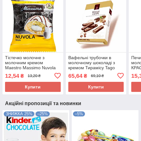
Тістечко молочне з
Вафельні трубочки в
Печи
молочним кремом
молочному шоколаді з
мол
Maestro Massimo Nuvola
кремом Тирамісу Tago
КРАС
Milk 50 г Італія
Crisps Tiramisu flavour 140
КОНС
12,54
65,64
15,
₴
₴
13,20 ₴
69,10 ₴
г Польща
Mon
Купити
Купити
Акційні пропозиції та новинки
ЗНИЖКА 25%
–25%
–5%