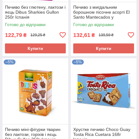
Печиво без глютену, лактози і
Печиво з мигдальним
яєць Dibus Sharkies Gullon
борошном пісочне асорті El
250г Іспанія
Santo Mantecados y
Polvorones 300 г Іспанія
Готово до відправки
Готово до відправки
122,79
132,61
₴
₴
129,25 ₴
139,59 ₴
Купити
Купити
–5%
–5%
Печиво міні-фігурки тварин
Хрустке печиво Choco Guay
без лактози, горіхів і яєць
Tosta Rica Cuetara 168г