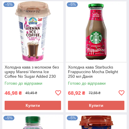
–5%
–5%
Холодна кава з молоком без
Холодна кава Starbucks
цукру Maresi Vienna Ice
Frappuccino Mocha Delight
Coffee No Sugar Added 230
250 мл Данія
мл Австрія
Готово до відправки
Готово до відправки
46,98
68,92
₴
₴
49,45 ₴
72,55 ₴
Купити
Купити
–5%
–5%