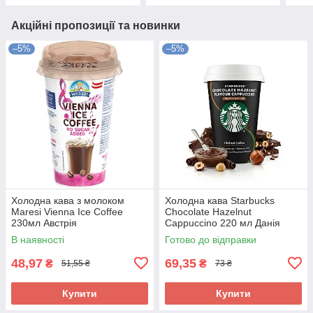
Акційні пропозиції та новинки
–5%
–5%
Холодна кава з молоком
Холодна кава Starbucks
Maresi Vienna Ice Coffee
Chocolate Hazelnut
230мл Австрія
Cappuccino 220 мл Данія
В наявності
Готово до відправки
48,97
69,35
₴
₴
51,55 ₴
73 ₴
Купити
Купити