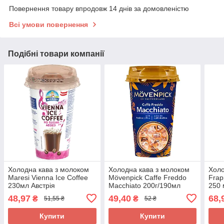
Повернення товару впродовж 14 днів за домовленістю
Всі умови повернення
Подібні товари компанії
Холодна кава з молоком
Холодна кава з молоком
Холо
Maresi Vienna Ice Coffee
Mövenpick Caffe Freddo
Frap
230мл Австрія
Macchiato 200г/190мл
250 
Німеччина
48,97
49,40
68,
₴
₴
51,55 ₴
52 ₴
Купити
Купити