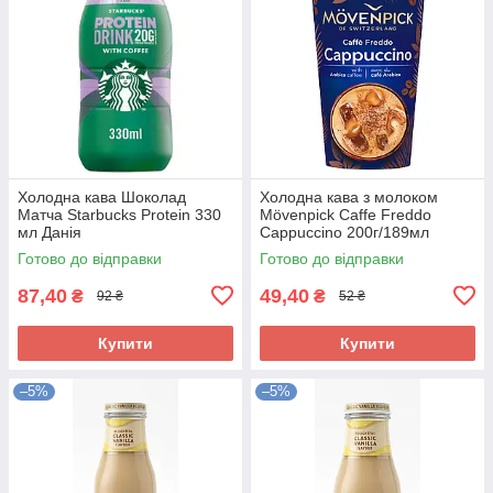
Холодна кава Шоколад
Холодна кава з молоком
Матча Starbucks Protein 330
Mövenpick Caffe Freddo
мл Данія
Cappuccino 200г/189мл
Німеччина
Готово до відправки
Готово до відправки
87,40
49,40
₴
₴
92 ₴
52 ₴
Купити
Купити
–5%
–5%