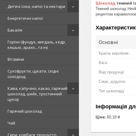
Шоколад
темний із
Дитячі соки, напої та нектари
Темний шоколад Heidi
рецептом карамелізов
Енергетичні напої
Характеристик
Бакалія
Основні
Горіхи (фундук, мигдаль, кедр,
кешью, арахіс...та ін)
Країна виробник
Вітаміни
Вага
Сухофрукти, цукати, східні
Вид продукції
солодощі,
Смак, додатки
Кава, капучіно, какао, гарячий
Тип шоколаду
шоколад, шейк, тростинний
цукор
Інформація дл
Гарячий шоколад
Ціна:
60,18 ₴
Чай
Сири, ковбаси, прошутто,