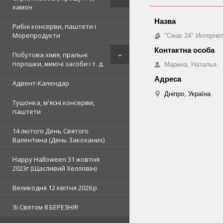
хамон
Рибні консерви, паштети і
Морепродукти
"Смак 24" Интерне
Побутова хімія, пральні
порошки, миючі засоби і т. д.
Марина, Наталья
Адвент-Календар
Дніпро, Україна
Тушонка, м'ясні консерви,
паштети
14 лютого День Святого
Валентина (День Закоханих)
Happy Halloween 31 жовтня
2023г (Щасливий Хелловін)
Великодня 12 квітня 2026 р
Зi Святом 8 БЕРЕЗНЯ!