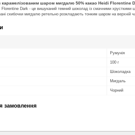
 карамелізованим шаром мигдалю 50% какао Heidi Florentine D
 Florentine Dark - це вишуканий темний шоколад із смачними хрустким
ані скибочки мигдалю ретельно розкладають тонким шаром на верхній ч
и
Румунія
100 г
Шоколадка
Мигдаль
Чорний
я замовлення