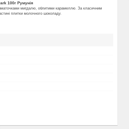
ark 100г Румунія
и шматочками мигдалю, облитими карамеллю. За класичним
астині плитки молочного шоколаду.