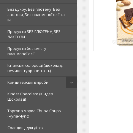
Без цукру, Без глютену, Без
лактози, Без пальмової олії та
ін.
Продукти БЕЗ ГЛЮТЕНУ, БЕЗ
ЛАКТОЗИ
Продукти без вмісту
пальмової олії
Іспанські солодощі (шоколад,
печиво, туррони та ін.)
Кондитерські вироби
Kinder Chocolate (Кіндер
Шоколад)
Торгова марка Chupa Chups
(Чупа-Чупс)
Солодощі для діток