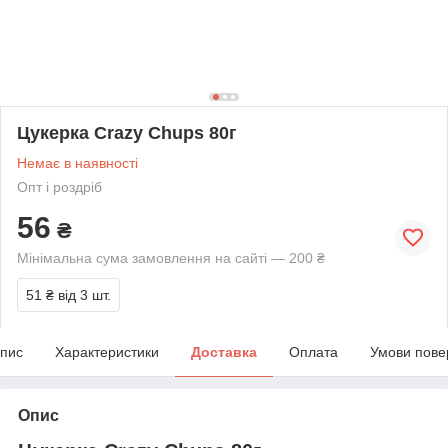
Цукерка Crazy Chups 80г
Немає в наявності
Опт і роздріб
56
₴
Мінімальна сума замовлення на сайті — 200 ₴
51 ₴
від 3 шт.
пис
Характеристики
Доставка
Оплата
Умови пове
Опис