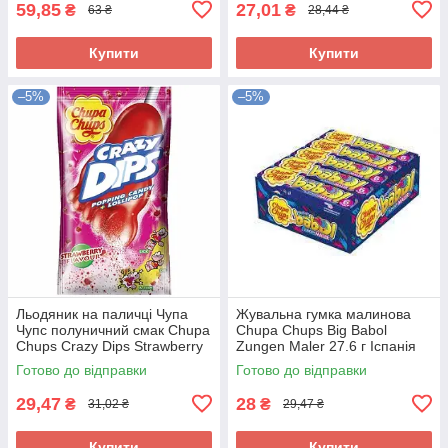
59,85
27,01
₴
₴
63 ₴
28,44 ₴
Купити
Купити
–5%
–5%
Льодяник на паличці Чупа
Жувальна гумка малинова
Чупс полуничний смак Chupa
Chupa Chups Big Babol
Chups Crazy Dips Strawberry
Zungen Maler 27.6 г Іспанія
1 шт (14 г) Іспанія
Готово до відправки
Готово до відправки
29,47
28
₴
₴
31,02 ₴
29,47 ₴
Купити
Купити