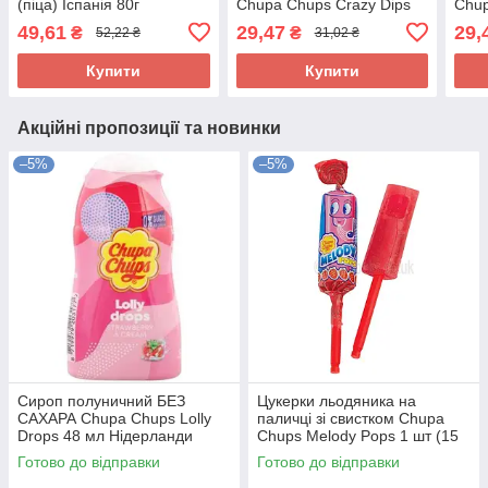
(піца) Іспанія 80г
Chupa Chups Crazy Dips
Chup
Strawberry 1 шт (14 г)
Stra
49,61
29,47
29,
₴
₴
52,22 ₴
31,02 ₴
Іспанія
Іспа
Купити
Купити
Акційні пропозиції та новинки
–5%
–5%
Сироп полуничний БЕЗ
Цукерки льодяника на
САХАРА Chupa Chups Lolly
паличці зі свистком Chupa
Drops 48 мл Нідерланди
Chups Melody Pops 1 шт (15
г) Іспанія
Готово до відправки
Готово до відправки