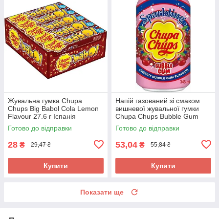
Жувальна гумка Chupa
Напій газований зі смаком
Chups Big Babol Cola Lemon
вишневої жувальної гумки
Flavour 27.6 г Іспанія
Chupa Chups Bubble Gum
345 мл ж/б Корея
Готово до відправки
Готово до відправки
28
53,04
₴
₴
29,47 ₴
55,84 ₴
Купити
Купити
Показати ще