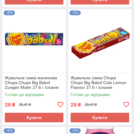
–5%
–5%
Жувальна гумка малинова
Жувальна гумка Chupa
Chupa Chups Big Babol
Chups Big Babol Cola Lemon
Zungen Maler 27.6 г Іспанія
Flavour 27.6 г Іспанія
Готово до відправки
Готово до відправки
28
28
₴
₴
29,47 ₴
29,47 ₴
Купити
Купити
–5%
–5%