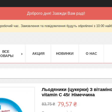
Доброго дня! Завжди Вам раді!
еробочий час. Замовлення та повідомлення будуть оброблені з 10:00 найб
ВСЕ
АКЦИЯ
НОВИНКИ
О НАС
ТОВАРЫ
Льодяники (цукерки) З вітаміно
vitamin C 45г Німеччина
79,57 ₴
83,75 ₴