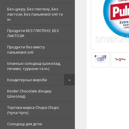
Без цукру, Без глютену, Без
лактози, Без пальмової олії та
ін.
Продукти БЕЗ ГЛЮТЕНУ, БЕЗ
ЛАКТОЗИ
Продукти без вмісту
пальмової олії
Іспанські солодощі (шоколад,
печиво, туррони та ін.)
Кондитерські вироби
Kinder Chocolate (Кіндер
Шоколад)
Торгова марка Chupa Chups
(Чупа-Чупс)
Солодощі для діток