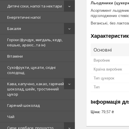
Льодяники (цукер
Дитячі соки, напої та нектари
Асортимент льодяникі
підсолоджених стевіє
Енергетичні напої
Веганські, без лактоз
Бакалія
Характеристик
Горіхи (фундук, мигдаль, кедр,
кешью, арахіс...та ін)
Основні
Вітаміни
Виробник
Сухофрукти, цукати, східні
Країна виробник
солодощі,
Тип цукерок
Кава, капучіно, какао, гарячий
Тип
шоколад, шейк, тростинний
цукор
Інформація дл
Гарячий шоколад
Ціна:
79,57 ₴
Чай
Сири, ковбаси, прошутто,