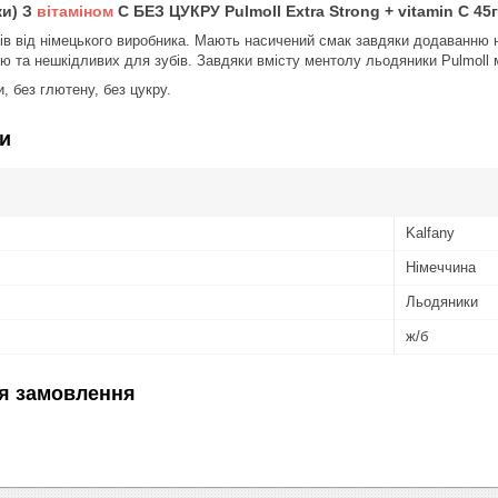
ки) З
вітаміном
С БЕЗ ЦУКРУ Pulmoll Extra Strong + vitamin C 45
в від німецького виробника. Мають насичений смак завдяки додаванню н
ю та нешкідливих для зубів. Завдяки вмісту ментолу льодяники Pulmoll 
и, без глютену, без цукру.
и
Kalfany
Німеччина
Льодяники
ж/б
я замовлення