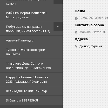
хамон
Рибні консерви, паштети і
Морепродукти
"Смак 24" Интерне
Побутова хімія, пральні
порошки, миючі засоби і т. д.
Марина, Наталья
Адвент-Календар
Дніпро, Україна
Тушонка, м'ясні консерви,
паштети
14 лютого День Святого
Валентина (День Закоханих)
Happy Halloween 31 жовтня
2023г (Щасливий Хелловін)
Великодня 12 квітня 2026 р
Зi Святом 8 БЕРЕЗНЯ!