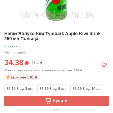
Напій Яблуко-Ківі Tymbark Apple Kiwi drink
250 мл Польща
В наявності
Опт і роздріб
34,38
₴
36,19 ₴
Мінімальна сума замовлення на сайті — 200 ₴
Економія
1.81 ₴
36,19 ₴
від 3 шт.
36,19 ₴
від 5 шт.
36,19 ₴
від 10 шт.
Купити
або