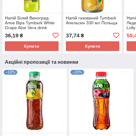
Напій Білий Виноград-
Напій газований Tymbark
Напі
Алое Віра Tymbark White
Апельсин 330 мл Польща
Леде
Grape Aloe Vera drink
Loll
250мл Польща
flav
36,19
37,74
59,
₴
₴
Купити
Купити
Акційні пропозиції та новинки
–10%
–10%