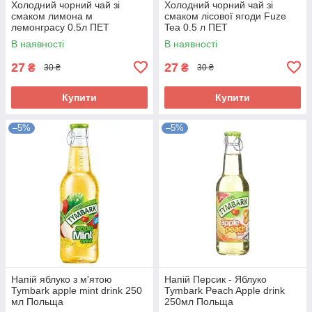
Холодний чорний чай зі
Холодний чорний чай зі
смаком лимона м
смаком лісової ягоди Fuze
лемонграсу 0.5л ПЕТ
Tea 0.5 л ПЕТ
В наявності
В наявності
27
27
₴
₴
30 ₴
30 ₴
Купити
Купити
–5%
–5%
Напій яблуко з м'ятою
Напій Персик - Яблуко
Tymbark apple mint drink 250
Tymbark Peach Apple drink
мл Польща
250мл Польща