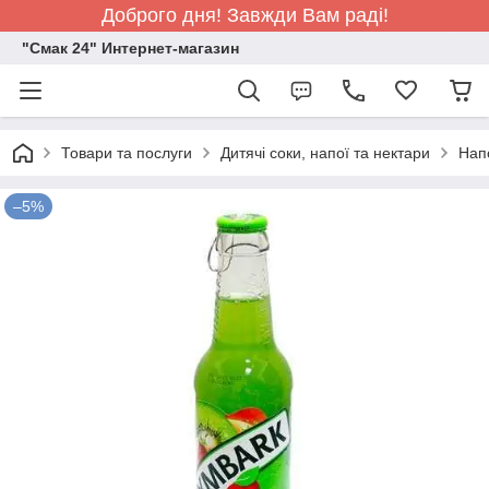
Доброго дня! Завжди Вам раді!
"Смак 24" Интернет-магазин
Товари та послуги
Дитячі соки, напої та нектари
Нап
–5%