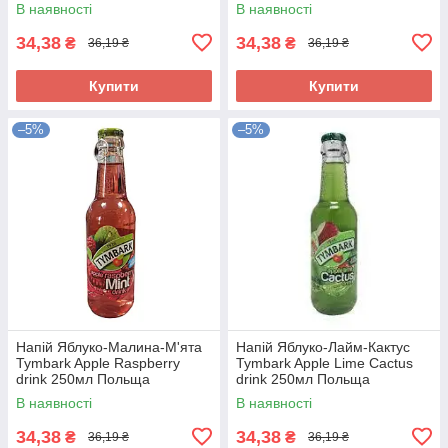
В наявності
В наявності
34,38
34,38
₴
₴
36,19 ₴
36,19 ₴
Купити
Купити
–5%
–5%
Напій Яблуко-Малина-М'ята
Напій Яблуко-Лайм-Кактус
Tymbark Apple Raspberry
Tymbark Apple Lime Cactus
drink 250мл Польща
drink 250мл Польща
В наявності
В наявності
34,38
34,38
₴
₴
36,19 ₴
36,19 ₴