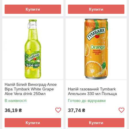
Купити
Купити
Напій Білий Виноград-Алое
Віра Tymbark White Grape
Напій газований Tymbark
Aloe Vera drink 250мл
Апельсин 330 мл Польща
Польща
В наявності
Готово до відправки
36,19
37,74
₴
₴
Купити
Купити