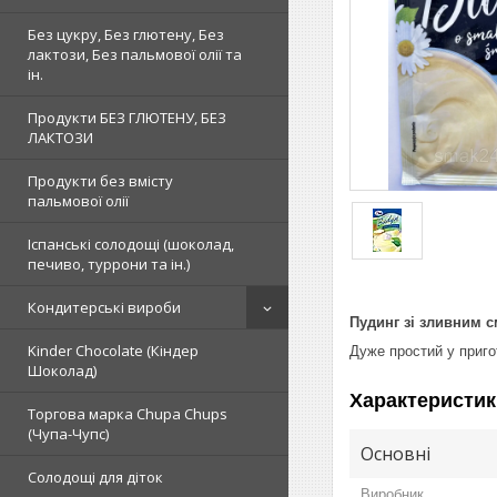
Без цукру, Без глютену, Без
лактози, Без пальмової олії та
ін.
Продукти БЕЗ ГЛЮТЕНУ, БЕЗ
ЛАКТОЗИ
Продукти без вмісту
пальмової олії
Іспанські солодощі (шоколад,
печиво, туррони та ін.)
Кондитерські вироби
Пудинг зі зливним 
Kinder Chocolate (Кіндер
Дуже простий у приго
Шоколад)
Характеристик
Торгова марка Chupa Chups
(Чупа-Чупс)
Основні
Солодощі для діток
Виробник