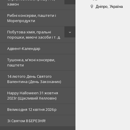
хамон
Дніпро, Україна
Рибні консерви, паштети і
Морепродукти
Побутова хімія, пральні
порошки, миючі засоби і т. д.
Адвент-Календар
Тушонка, м'ясні консерви,
паштети
14 лютого День Святого
Валентина (День Закоханих)
Happy Halloween 31 жовтня
2023г (Щасливий Хелловін)
Великодня 12 квітня 2026 р
Зi Святом 8 БЕРЕЗНЯ!