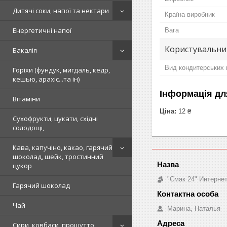
Дитячі соки, напої та нектари
Країна виробник
Енергетичні напої
Вага
Користувальни
Бакалія
Вид кондитерських 
Горіхи (фундук, мигдаль, кедр,
кешью, арахіс...та ін)
Інформація дл
Вітаміни
Ціна:
12 ₴
Сухофрукти, цукати, східні
солодощі,
Кава, капучіно, какао, гарячий
шоколад, шейк, тростинний
цукор
"Смак 24" Интерне
Гарячий шоколад
Чай
Марина, Наталья
Сири, ковбаси, прошутто,