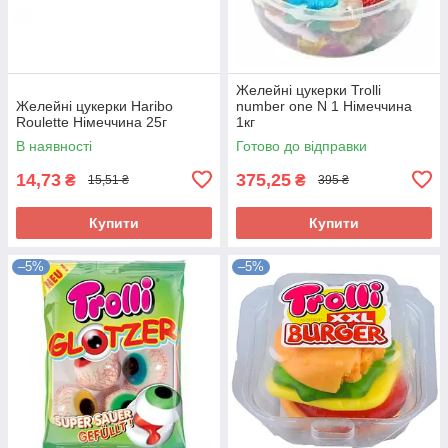
Желейні цукерки Trolli
Желейні цукерки Haribo
number one N 1 Німеччина
Roulette Німеччина 25г
1кг
В наявності
Готово до відправки
14,73
375,25
₴
₴
15,51 ₴
395 ₴
Купити
Купити
–5%
–5%