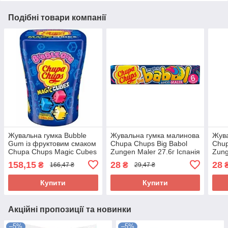
Подібні товари компанії
Жувальна гумка Bubble
Жувальна гумка малинова
Жува
Gum із фруктовим смаком
Chupa Chups Big Babol
Chup
Chupa Chups Magic Cubes
Zungen Maler 27.6г Іспанія
Zung
Bubble Gum 86г Италия
158,15
28
28
₴
₴
166,47 ₴
29,47 ₴
Купити
Купити
Акційні пропозиції та новинки
–5%
–5%