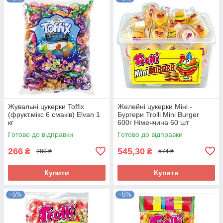
Жувальні цукерки Toffix
Желейні цукерки Міні -
(фрукт.мікс 6 смаків) Elvan 1
Бургери Trolli Mini Burger
кг
600г Німеччина 60 шт
Готово до відправки
Готово до відправки
266
545,30
₴
₴
280 ₴
574 ₴
Купити
Купити
–5%
–5%