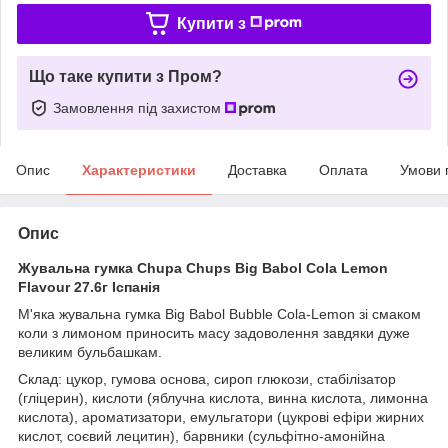
Купити з
Що таке купити з Пром?
Замовлення під захистом
Опис
Характеристики
Доставка
Оплата
Умови 
Опис
Жувальна гумка Chupa Chups Big Babol Cola Lemon
Flavour 27.6г Іспанія
М'яка жувальна гумка Big Babol Bubble Cola-Lemon зі смаком
коли з лимоном приносить масу задоволення завдяки дуже
великим бульбашкам.
Склад: цукор, гумова основа, сироп глюкози, стабілізатор
(гліцерин), кислоти (яблучна кислота, винна кислота, лимонна
кислота), ароматизатори, емульгатори (цукрові ефіри жирних
кислот, соєвий лецитин), барвники (сульфітно-амонійна