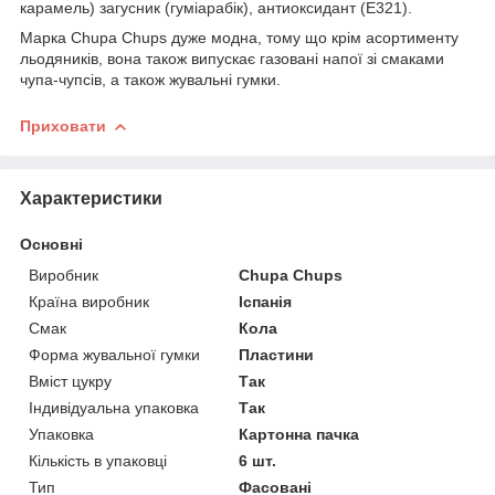
карамель) загусник (гуміарабік), антиоксидант (Е321).
Марка Chupa Chups дуже модна, тому що крім асортименту
льодяників, вона також випускає газовані напої зі смаками
чупа-чупсів, а також жувальні гумки.
Приховати
Характеристики
Основні
Виробник
Chupa Chups
Країна виробник
Іспанія
Смак
Кола
Форма жувальної гумки
Пластини
Вміст цукру
Так
Індивідуальна упаковка
Так
Упаковка
Картонна пачка
Кількість в упаковці
6 шт.
Тип
Фасовані