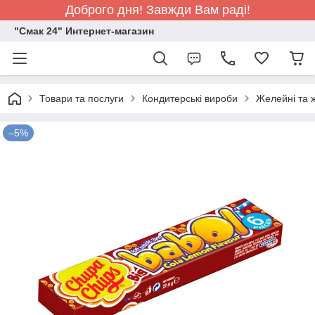
Доброго дня! Завжди Вам раді!
"Смак 24" Интернет-магазин
Товари та послуги
Кондитерські вироби
Желейні та ж
–5%